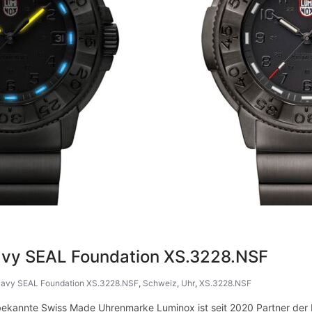
avy SEAL Foundation XS.3228.NSF
avy SEAL Foundation XS.3228.NSF
,
Schweiz
,
Uhr
,
XS.3228.NSF
tion bekannte Swiss Made Uhrenmarke Luminox ist seit 2020 Partner d