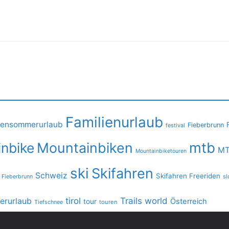
Familienurlaub
iensommerurlaub
Fieberbrunn
festival
mtb
nbike
Mountainbiken
MT
Mountainbiketouren
ski
Skifahren
Schweiz
Skifahren Freeriden
 Fieberbrunn
sl
tirol
Trails
world
rurlaub
Österreich
tour
Tiefschnee
touren