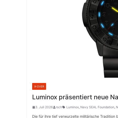
X-OVER
Luminox präsentiert neue N
3. Juli 2026
rsch
Luminox
,
Navy SEAL Foundation
,
N
Die für ihre tief verwurzelte militärische Tradi