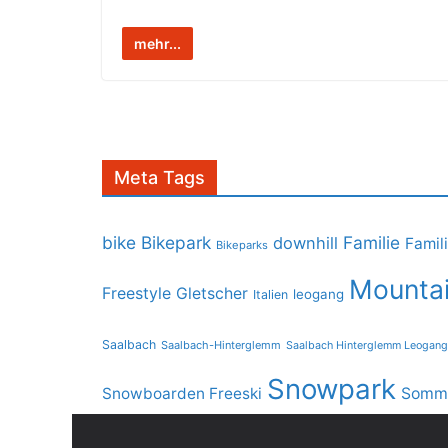
mehr...
Meta Tags
bike
Bikepark
Familie
downhill
Famil
Bikeparks
Mountai
Freestyle
Gletscher
leogang
Italien
Saalbach
Saalbach-Hinterglemm
Saalbach Hinterglemm Leogang
Snowpark
Snowboarden Freeski
Somme