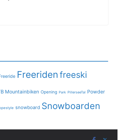
Freeriden
freeski
Freeride
B Mountainbiken
Powder
Opening
PillerseeTal
Park
Snowboarden
snowboard
opestyle