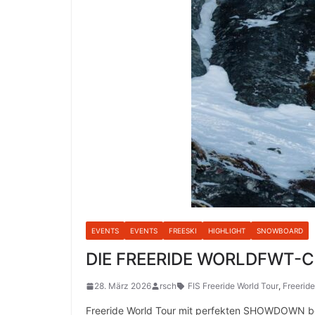
EVENTS
EVENTS
FREESKI
HIGHLIGHT
SNOWBOARD
DIE FREERIDE WORLDFWT-Ch
28. März 2026
rsch
FIS Freeride World Tour
,
Freerid
Freeride World Tour mit perfekten SHOWDOWN b