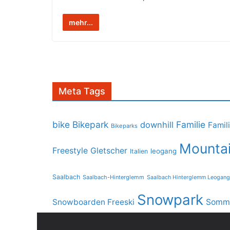
mehr...
Meta Tags
bike
Bikepark
Familie
downhill
Famil
Bikeparks
Mountai
Freestyle
Gletscher
leogang
Italien
Saalbach
Saalbach-Hinterglemm
Saalbach Hinterglemm Leogang
Snowpark
Snowboarden Freeski
Somme