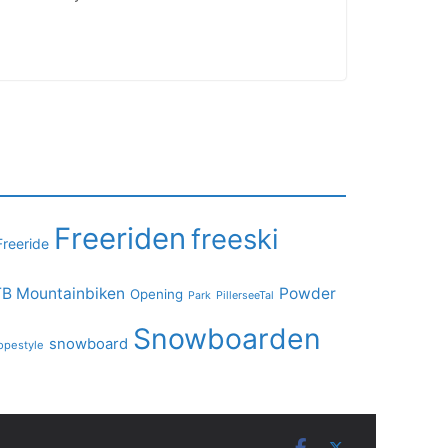
Freeriden
freeski
Freeride
B Mountainbiken
Powder
Opening
PillerseeTal
Park
Snowboarden
snowboard
opestyle