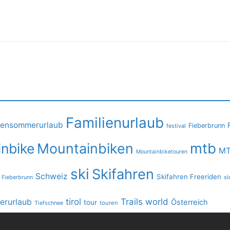
Familienurlaub
iensommerurlaub
Fieberbrunn
festival
mtb
nbike
Mountainbiken
MT
Mountainbiketouren
ski
Skifahren
Schweiz
Skifahren Freeriden
 Fieberbrunn
sl
tirol
Trails
world
rurlaub
Österreich
tour
Tiefschnee
touren