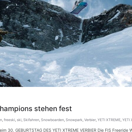
ampions stehen fest
en
,
freeski
,
ski
,
Skifahren
,
Snowboarden
,
Snowpark
,
Verbier
,
YETI XTREME
,
YETI 
eim 30. GEBURTSTAG DES YETI XTREME VERBIER Die FIS Freeride W