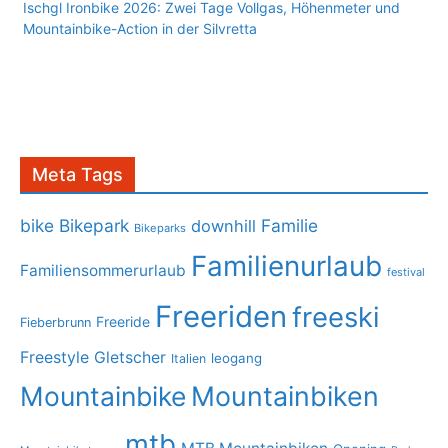
Ischgl Ironbike 2026: Zwei Tage Vollgas, Höhenmeter und
Mountainbike-Action in der Silvretta
Meta Tags
bike
Bikepark
Familie
downhill
Bikeparks
Familienurlaub
Familiensommerurlaub
festival
Freeriden
freeski
Freeride
Fieberbrunn
Freestyle
Gletscher
leogang
Italien
Mountainbike
Mountainbiken
mtb