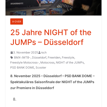
X-OVER
25 Jahre NIGHT of the
JUMPs – Düsseldorf
3. November 2025
rsch
BMX-/MTB-
,
Düsseldorf
,
Freeriden
,
Freestyle
,
Freestyle Motocross-
,
Motocross
,
NIGHT of the JUMPs
,
PSD BANK DOME
,
Scooter
8. November 2025 – Düsseldorf – PSD BANK DOME –
Spektakuläres Saisonfinale der NIGHT of the JUMPs
zur Premiere in Düsseldorf