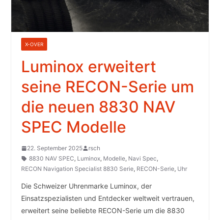
X-OVER
Luminox erweitert
seine RECON-Serie um
die neuen 8830 NAV
SPEC Modelle
22. September 2025
rsch
8830 NAV SPEC
,
Luminox
,
Modelle
,
Navi Spec
,
RECON Navigation Specialist 8830 Serie
,
RECON-Serie
,
Uhr
Die Schweizer Uhrenmarke Luminox, der
Einsatzspezialisten und Entdecker weltweit vertrauen,
erweitert seine beliebte RECON-Serie um die 8830