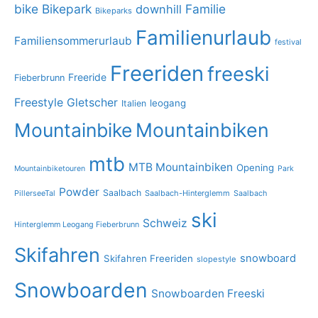
bike
Bikepark
Familie
downhill
Bikeparks
Familienurlaub
Familiensommerurlaub
festival
Freeriden
freeski
Freeride
Fieberbrunn
Freestyle
Gletscher
leogang
Italien
Mountainbike
Mountainbiken
mtb
MTB Mountainbiken
Opening
Mountainbiketouren
Park
Powder
Saalbach
PillerseeTal
Saalbach-Hinterglemm
Saalbach
ski
Schweiz
Hinterglemm Leogang Fieberbrunn
Skifahren
snowboard
Skifahren Freeriden
slopestyle
Snowboarden
Snowboarden Freeski