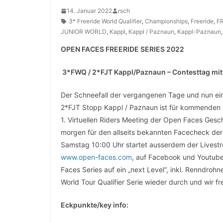
14. Januar 2022
rsch
3* Freeride World Qualifier
,
Championships
,
Freeride
,
F
JUNIOR WORLD
,
Kappl
,
Kappl / Paznaun
,
Kappl-Paznaun
OPEN FACES FREERIDE SERIES 2022
3*FWQ / 2*FJT Kappl/Paznaun – Contesttag mit
Der Schneefall der vergangenen Tage und nun ein
2*FJT Stopp Kappl / Paznaun ist für kommenden Sa
1. Virtuellen Riders Meeting der Open Faces Gesc
morgen für den allseits bekannten Facecheck der
Samstag 10:00 Uhr startet ausserdem der Livest
www.open-faces.com
, auf Facebook und Youtub
Faces Series auf ein „next Level“, inkl. Renndrohn
World Tour Qualifier Serie wieder durch und wir 
Eckpunkte/key info: