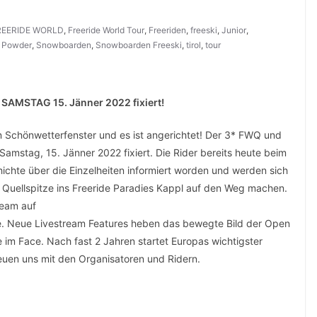
REERIDE WORLD
,
Freeride World Tour
,
Freeriden
,
freeski
,
Junior
,
,
Powder
,
Snowboarden
,
Snowboarden Freeski
,
tirol
,
tour
 SAMSTAG 15. Jänner 2022 fixiert!
 Schönwetterfenster und es ist angerichtet! Der 3* FWQ und
mstag, 15. Jänner 2022 fixiert. Die Rider bereits heute beim
hichte über die Einzelheiten informiert worden und werden sich
 Quellspitze ins Freeride Paradies Kappl auf den Weg machen.
ream auf
e. Neue Livestream Features heben das bewegte Bild der Open
e im Face. Nach fast 2 Jahren startet Europas wichtigster
freuen uns mit den Organisatoren und Ridern.