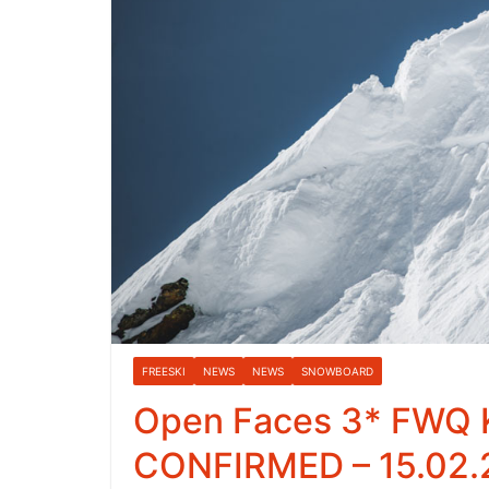
FREESKI
NEWS
NEWS
SNOWBOARD
Open Faces 3* FWQ K
CONFIRMED – 15.02.