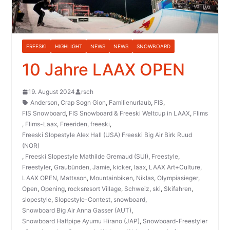
FREESKI
HIGHLIGHT
NEWS
NEWS
SNOWBOARD
10 Jahre LAAX OPEN
19. August 2024
rsch
Anderson
,
Crap Sogn Gion
,
Familienurlaub
,
FIS
,
FIS Snowboard
,
FIS Snowboard & Freeski Weltcup in LAAX
,
Flims
,
Flims-Laax
,
Freeriden
,
freeski
,
Freeski Slopestyle Alex Hall (USA) Freeski Big Air Birk Ruud
(NOR)
,
Freeski Slopestyle Mathilde Gremaud (SUI)
,
Freestyle
,
Freestyler
,
Graubünden
,
Jamie
,
kicker
,
laax
,
LAAX Art+Culture
,
LAAX OPEN
,
Mattsson
,
Mountainbiken
,
Niklas
,
Olympiasieger
,
Open
,
Opening
,
rocksresort Village
,
Schweiz
,
ski
,
Skifahren
,
slopestyle
,
Slopestyle-Contest
,
snowboard
,
Snowboard Big Air Anna Gasser (AUT)
,
Snowboard Halfpipe Ayumu Hirano (JAP)
,
Snowboard-Freestyler