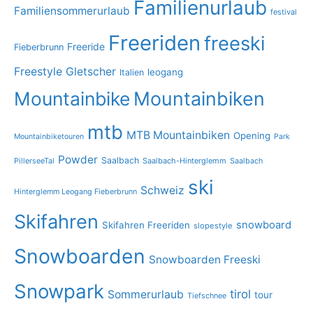
Familienurlaub
Familiensommerurlaub
festival
Freeriden
freeski
Freeride
Fieberbrunn
Freestyle
Gletscher
leogang
Italien
Mountainbike
Mountainbiken
mtb
MTB Mountainbiken
Opening
Mountainbiketouren
Park
Powder
Saalbach
PillerseeTal
Saalbach-Hinterglemm
Saalbach
ski
Schweiz
Hinterglemm Leogang Fieberbrunn
Skifahren
snowboard
Skifahren Freeriden
slopestyle
Snowboarden
Snowboarden Freeski
Snowpark
tirol
Sommerurlaub
tour
Tiefschnee