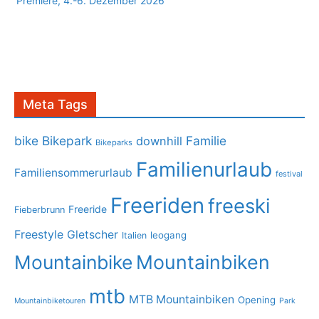
Premiere, 4.-6. Dezember 2026
Meta Tags
bike
Bikepark
Familie
downhill
Bikeparks
Familienurlaub
Familiensommerurlaub
festival
Freeriden
freeski
Freeride
Fieberbrunn
Freestyle
Gletscher
leogang
Italien
Mountainbike
Mountainbiken
mtb
MTB Mountainbiken
Opening
Mountainbiketouren
Park