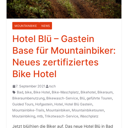
MOUNTAINBIKE
NEWS
Hotel Blü – Gastein
Base für Mountainbiker:
Neues zertifiziertes
Bike Hotel
7. September 2021
rsch
Bad
,
bike
,
Bike Hotel
,
Bike-Waschplatz
,
Bikehotel
,
Bikeraum
,
Bikeraumbenutzung
,
Bikewasch-Service
,
Blü
,
geführte Touren
,
Guided Tours
,
Hofgastein
,
Hotel
,
Hotel Blü Gastein
,
Mountainbike-Trails
,
Mountainbiken
,
Mountainbiketouren
,
Moutainbiking
,
mtb
,
Trikotwasch-Service
,
Waschplatz
Jetzt blü(h)en die Biker auf. Das neue Hotel Blü in Bad