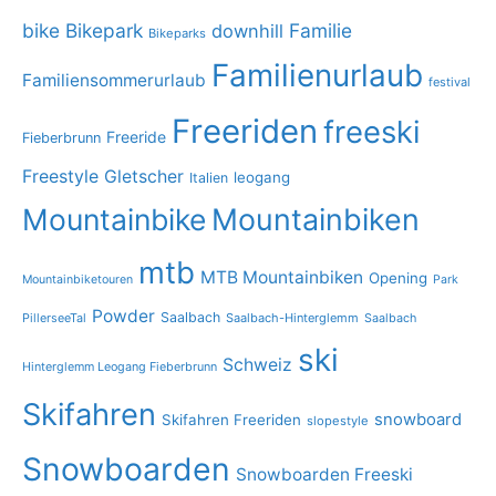
bike
Bikepark
Familie
downhill
Bikeparks
Familienurlaub
Familiensommerurlaub
festival
Freeriden
freeski
Freeride
Fieberbrunn
Freestyle
Gletscher
leogang
Italien
Mountainbike
Mountainbiken
mtb
MTB Mountainbiken
Opening
Mountainbiketouren
Park
Powder
Saalbach
PillerseeTal
Saalbach-Hinterglemm
Saalbach
ski
Schweiz
Hinterglemm Leogang Fieberbrunn
Skifahren
snowboard
Skifahren Freeriden
slopestyle
Snowboarden
Snowboarden Freeski