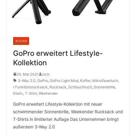
X-OVER
GoPro erweitert Lifestyle-
Kollektion
25. Mai 2021
rsch
3-Way 2.0
,
GoPro
,
GoPro Light Mod
,
Koffer
,
Mikrofasertuch
,
r Funktionsrucksack
,
Rucksack
,
Schlauchtuch
,
Sonnenbrille
,
Stativ
,
T-Shirt
,
Weehender
GoPro erweitert Lifestyle-Kollektion mit neuer
schwimmender Sonnenbrille, Weekender Rucksack und
T-Shirts in limitierter Auflage Das Unternehmen bringt
außerdem 3-Way 2.0