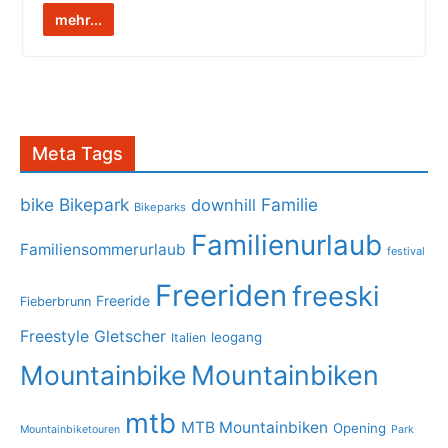
mehr...
Meta Tags
bike
Bikepark
Familie
downhill
Bikeparks
Familienurlaub
Familiensommerurlaub
festival
Freeriden
freeski
Freeride
Fieberbrunn
Freestyle
Gletscher
leogang
Italien
Mountainbike
Mountainbiken
mtb
MTB Mountainbiken
Opening
Mountainbiketouren
Park