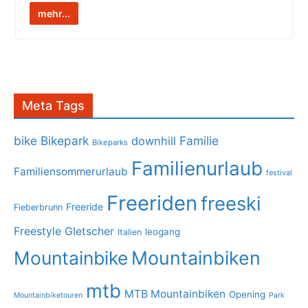
mehr...
Meta Tags
bike
Bikepark
Familie
downhill
Bikeparks
Familienurlaub
Familiensommerurlaub
festival
Freeriden
freeski
Freeride
Fieberbrunn
Freestyle
Gletscher
leogang
Italien
Mountainbike
Mountainbiken
mtb
MTB Mountainbiken
Opening
Mountainbiketouren
Park