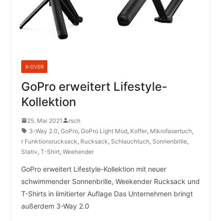
X-OVER
GoPro erweitert Lifestyle-
Kollektion
25. Mai 2021
rsch
3-Way 2.0
,
GoPro
,
GoPro Light Mod
,
Koffer
,
Mikrofasertuch
,
r Funktionsrucksack
,
Rucksack
,
Schlauchtuch
,
Sonnenbrille
,
Stativ
,
T-Shirt
,
Weehender
GoPro erweitert Lifestyle-Kollektion mit neuer
schwimmender Sonnenbrille, Weekender Rucksack und
T-Shirts in limitierter Auflage Das Unternehmen bringt
außerdem 3-Way 2.0