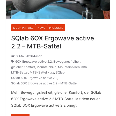
MOUNTAINBIKE
NEWS
PRODUKTE
SQlab 6OX Ergowave active
2.2 – MTB-Sattel
18. Mai 2026
rsch
6OX Ergowave active 2.2
,
Bewegungsfreiheit
,
gleicher Komfort
,
Mountainbike
,
Mountainbiken
,
mtb
,
MTB-Sattel
,
MTB-Sattel kurz
,
SQlab
,
SQlab 6OX Ergowave active 2.2
,
SQlab 6OX Ergowave active 2.2 – MTB-Sattel
Mehr Bewegungsfreiheit, gleicher Komfort, der SQlab
6OX Ergowave active 2.2 MTB-Sattel Mit dem neuen
SQlab 6OX Ergowave active 2.2 bringt