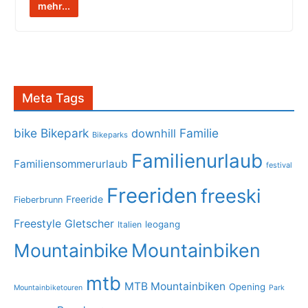
mehr...
Meta Tags
bike
Bikepark
Familie
downhill
Bikeparks
Familienurlaub
Familiensommerurlaub
festival
Freeriden
freeski
Freeride
Fieberbrunn
Freestyle
Gletscher
leogang
Italien
Mountainbike
Mountainbiken
mtb
MTB Mountainbiken
Opening
Mountainbiketouren
Park