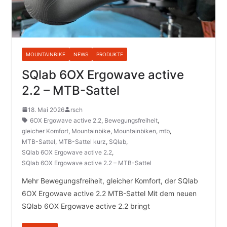
MOUNTAINBIKE
NEWS
PRODUKTE
SQlab 6OX Ergowave active
2.2 – MTB-Sattel
18. Mai 2026
rsch
6OX Ergowave active 2.2
,
Bewegungsfreiheit
,
gleicher Komfort
,
Mountainbike
,
Mountainbiken
,
mtb
,
MTB-Sattel
,
MTB-Sattel kurz
,
SQlab
,
SQlab 6OX Ergowave active 2.2
,
SQlab 6OX Ergowave active 2.2 – MTB-Sattel
Mehr Bewegungsfreiheit, gleicher Komfort, der SQlab
6OX Ergowave active 2.2 MTB-Sattel Mit dem neuen
SQlab 6OX Ergowave active 2.2 bringt