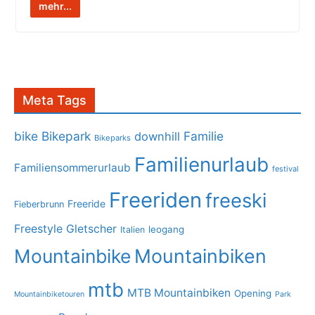
mehr...
Meta Tags
bike
Bikepark
Familie
downhill
Bikeparks
Familienurlaub
Familiensommerurlaub
festival
Freeriden
freeski
Freeride
Fieberbrunn
Freestyle
Gletscher
leogang
Italien
Mountainbike
Mountainbiken
mtb
MTB Mountainbiken
Opening
Mountainbiketouren
Park