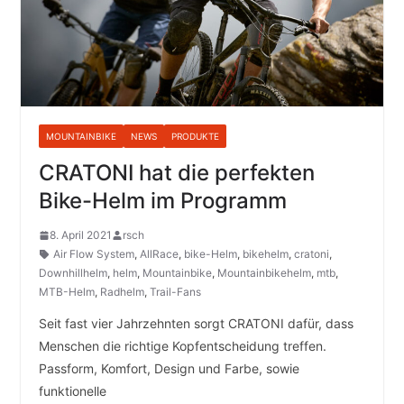
MOUNTAINBIKE
NEWS
PRODUKTE
CRATONI hat die perfekten
Bike-Helm im Programm
8. April 2021
rsch
Air Flow System
,
AllRace
,
bike-Helm
,
bikehelm
,
cratoni
,
Downhillhelm
,
helm
,
Mountainbike
,
Mountainbikehelm
,
mtb
,
MTB-Helm
,
Radhelm
,
Trail-Fans
Seit fast vier Jahrzehnten sorgt CRATONI dafür, dass
Menschen die richtige Kopfentscheidung treffen.
Passform, Komfort, Design und Farbe, sowie
funktionelle