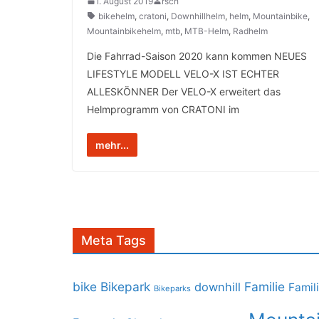
1. August 2019
rsch
bikehelm
,
cratoni
,
Downhillhelm
,
helm
,
Mountainbike
,
Mountainbikehelm
,
mtb
,
MTB-Helm
,
Radhelm
Die Fahrrad-Saison 2020 kann kommen NEUES
LIFESTYLE MODELL VELO-X IST ECHTER
ALLESKÖNNER Der VELO-X erweitert das
Helmprogramm von CRATONI im
mehr...
Meta Tags
bike
Bikepark
Familie
downhill
Famil
Bikeparks