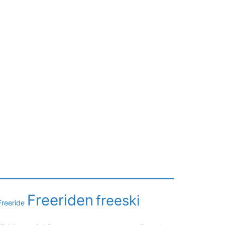
Freeriden
freeski
Freeride