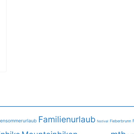
Familienurlaub
iensommerurlaub
Fieberbrunn
festival