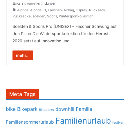
24. Oktober 2020
rsch
Alpride
,
Alpride E1
,
Lawinen-Airbag
,
Osprey
,
Rucksack
,
Rucksäcke
,
soelden
,
Sopris
,
Wintersportkollektion
Soelden & Sporis Pro (UNISEX) – Frischer Schwung auf
den PistenDie Wintersportkollektion für den Herbst
2020 setzt auf Innovation und
mehr...
Meta Tags
bike
Bikepark
Familie
downhill
Bikeparks
Familienurlaub
Familiensommerurlaub
festival