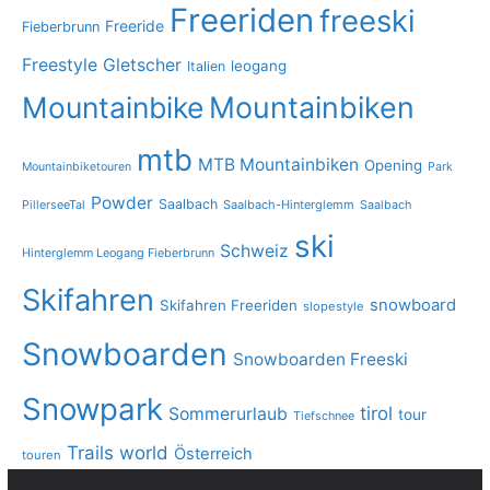
Freeriden
freeski
Freeride
Fieberbrunn
Freestyle
Gletscher
leogang
Italien
Mountainbike
Mountainbiken
mtb
MTB Mountainbiken
Opening
Mountainbiketouren
Park
Powder
Saalbach
PillerseeTal
Saalbach-Hinterglemm
Saalbach
ski
Schweiz
Hinterglemm Leogang Fieberbrunn
Skifahren
snowboard
Skifahren Freeriden
slopestyle
Snowboarden
Snowboarden Freeski
Snowpark
tirol
Sommerurlaub
tour
Tiefschnee
Trails
world
Österreich
touren