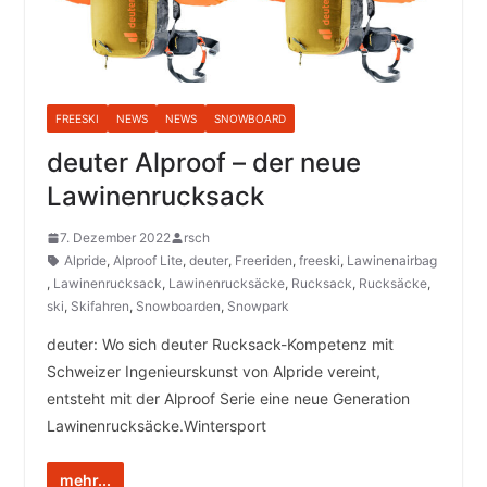
FREESKI
NEWS
NEWS
SNOWBOARD
deuter Alproof – der neue
Lawinenrucksack
7. Dezember 2022
rsch
Alpride
,
Alproof Lite
,
deuter
,
Freeriden
,
freeski
,
Lawinenairbag
,
Lawinenrucksack
,
Lawinenrucksäcke
,
Rucksack
,
Rucksäcke
,
ski
,
Skifahren
,
Snowboarden
,
Snowpark
deuter: Wo sich deuter Rucksack-Kompetenz mit
Schweizer Ingenieurskunst von Alpride vereint,
entsteht mit der Alproof Serie eine neue Generation
Lawinenrucksäcke.Wintersport
mehr...