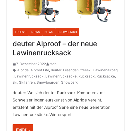
FREESKI
NEWS
NEWS
SNOWBOARD
deuter Alproof – der neue
Lawinenrucksack
7. Dezember 2022
rsch
Alpride
,
Alproof Lite
,
deuter
,
Freeriden
,
freeski
,
Lawinenairbag
,
Lawinenrucksack
,
Lawinenrucksäcke
,
Rucksack
,
Rucksäcke
,
ski
,
Skifahren
,
Snowboarden
,
Snowpark
deuter: Wo sich deuter Rucksack-Kompetenz mit
Schweizer Ingenieurskunst von Alpride vereint,
entsteht mit der Alproof Serie eine neue Generation
Lawinenrucksäcke.Wintersport
mehr...