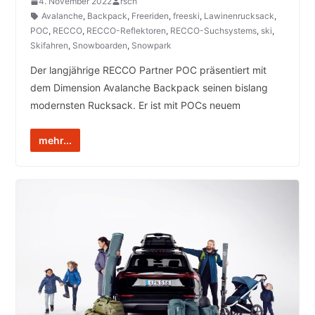
4. November 2022
rsch
Avalanche
,
Backpack
,
Freeriden
,
freeski
,
Lawinenrucksack
,
POC
,
RECCO
,
RECCO-Reflektoren
,
RECCO-Suchsystems
,
ski
,
Skifahren
,
Snowboarden
,
Snowpark
Der langjährige RECCO Partner POC präsentiert mit
dem Dimension Avalanche Backpack seinen bislang
modernsten Rucksack. Er ist mit POCs neuem
mehr...