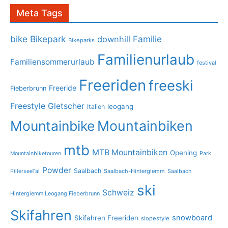
Meta Tags
bike
Bikepark
Familie
downhill
Bikeparks
Familienurlaub
Familiensommerurlaub
festival
Freeriden
freeski
Freeride
Fieberbrunn
Freestyle
Gletscher
leogang
Italien
Mountainbike
Mountainbiken
mtb
MTB Mountainbiken
Opening
Mountainbiketouren
Park
Powder
Saalbach
PillerseeTal
Saalbach-Hinterglemm
Saalbach
ski
Schweiz
Hinterglemm Leogang Fieberbrunn
Skifahren
snowboard
Skifahren Freeriden
slopestyle