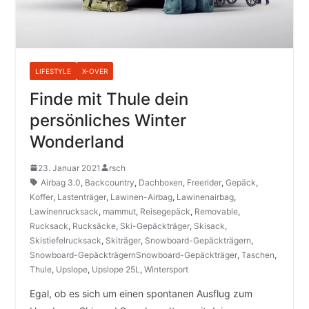
LIFESTYLE
X-OVER
Finde mit Thule dein
persönliches Winter
Wonderland
23. Januar 2021
rsch
Airbag 3.0
,
Backcountry
,
Dachboxen
,
Freerider
,
Gepäck
,
Koffer
,
Lastenträger
,
Lawinen-Airbag
,
Lawinenairbag
,
Lawinenrucksack
,
mammut
,
Reisegepäck
,
Removable
,
Rucksack
,
Rucksäcke
,
Ski-Gepäckträger
,
Skisack
,
Skistiefelrucksack
,
Skiträger
,
Snowboard-Gepäckträgern
,
Snowboard-GepäckträgernSnowboard-Gepäckträger
,
Taschen
,
Thule
,
Upslope
,
Upslope 25L
,
Wintersport
Egal, ob es sich um einen spontanen Ausflug zum