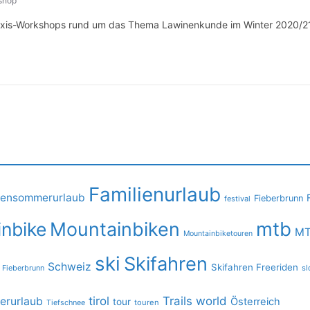
shop
s-Workshops rund um das Thema Lawinenkunde im Winter 2020/21 N
Familienurlaub
iensommerurlaub
Fieberbrunn
festival
mtb
nbike
Mountainbiken
MT
Mountainbiketouren
ski
Skifahren
Schweiz
Skifahren Freeriden
 Fieberbrunn
sl
tirol
Trails
world
rurlaub
Österreich
tour
Tiefschnee
touren