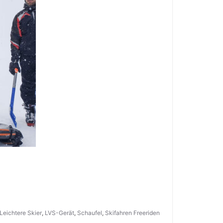
Leichtere Skier
,
LVS-Gerät
,
Schaufel
,
Skifahren Freeriden