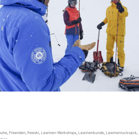
huhe
,
Freeriden
,
freeski
,
Lawinen-Workshops
,
Lawinenkunde
,
Lawinenrucksack
,