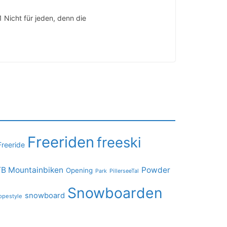
icht für jeden, denn die
Freeriden
freeski
Freeride
B Mountainbiken
Powder
Opening
PillerseeTal
Park
Snowboarden
snowboard
opestyle