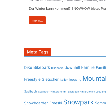
,
Skifahren Snowboarden
,
Snowboarden
,
SnowHow
,
Work
Der Winter kann kommen!? SNOWHOW bietet Praxi
mehr...
Meta Tags
bike
Bikepark
Familie
downhill
Famil
Bikeparks
Mountai
Freestyle
Gletscher
leogang
Italien
Saalbach
Saalbach-Hinterglemm
Saalbach Hinterglemm Leogang
Snowpark
Snowboarden Freeski
Somme