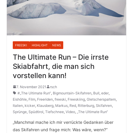
FREESKI
HIGHLIGHT
NEWS
The Ultimate Run – Die irrste
Skiabfahrt, die man sich
vorstellen kann!
7. November 2021
rsch
#„The Ultimate Run“
,
Bigmountain-Skifahren
,
Bull
,
eder
,
Eishöhle
,
Film
,
Freeriden
,
freeski
,
Freeskiing
,
Gletscherspaltem
,
Italien
,
kicker
,
Klausberg
,
Markus
,
Red
,
Ritterburg
,
Skifahren
,
Sprünge
,
Spüdtirol
,
Tiefschnee
,
Video
,
„The Ultimate Run“
„Manchmal mache ich mir verrückte Gedanken über
das Skifahren und frage mich: Was wäre, wenn?“