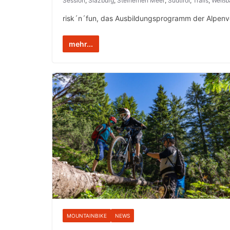
Session
,
Slazburg
,
Steinernen Meer
,
Südtirol
,
Trails
,
Weißb
risk´n´fun, das Ausbildungsprogramm der Alpenvere
mehr...
MOUNTAINBIKE
NEWS