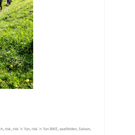
ch
,
risk
,
risk´n´fun
,
risk´n´fun BIKE
,
saalfelden
,
Saison
,