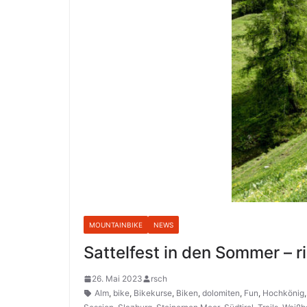
MOUNTAINBIKE
NEWS
Sattelfest in den Sommer – r
26. Mai 2023
rsch
Alm
,
bike
,
Bikekurse
,
Biken
,
dolomiten
,
Fun
,
Hochkönig