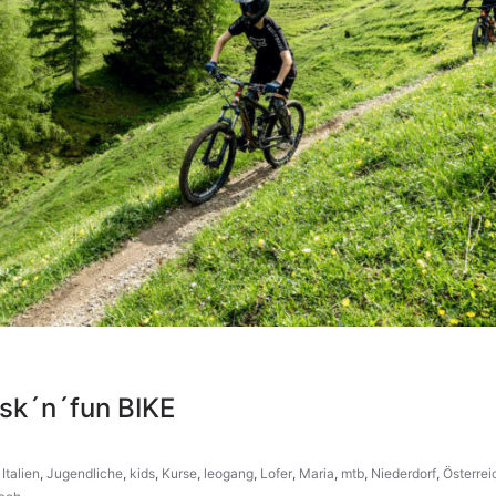
isk´n´fun BIKE
,
Italien
,
Jugendliche
,
kids
,
Kurse
,
leogang
,
Lofer
,
Maria
,
mtb
,
Niederdorf
,
Österrei