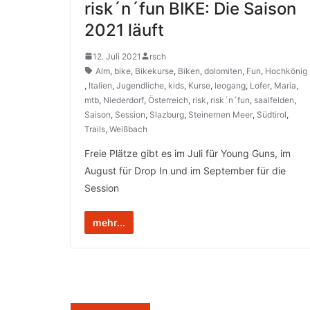
risk´n´fun BIKE: Die Saison
2021 läuft
12. Juli 2021
rsch
Alm
,
bike
,
Bikekurse
,
Biken
,
dolomiten
,
Fun
,
Hochkönig
,
Italien
,
Jugendliche
,
kids
,
Kurse
,
leogang
,
Lofer
,
Maria
,
mtb
,
Niederdorf
,
Österreich
,
risk
,
risk´n´fun
,
saalfelden
,
Saison
,
Session
,
Slazburg
,
Steinernen Meer
,
Südtirol
,
Trails
,
Weißbach
Freie Plätze gibt es im Juli für Young Guns, im
August für Drop In und im September für die
Session
mehr...