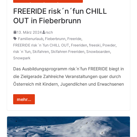
FREERIDE risk´n´fun CHILL
OUT in Fieberbrunn
13. März 2024
rsch
Familienurlaub
,
Fieberbrunn
,
Freeride
,
FREERIDE risk´n´fun CHILL OUT
,
Freeriden
,
freeski
,
Powder
,
risk´n´fun
,
Skifahren
,
Skifahren Freeriden
,
Snowboarden
,
Snowpark
Das Ausbildungsprogramm risk ́n ́fun FREERIDE biegt in
die Zielgerade Zahlreiche Veranstaltungen quer durch
Österreich mit Kindern, Jugendlichen und Erwachsenen
mehr...