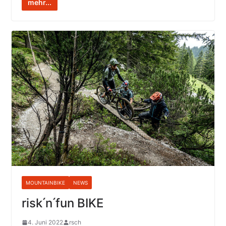
mehr...
MOUNTAINBIKE
NEWS
risk ́n ́fun BIKE
4. Juni 2022
rsch