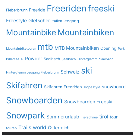
Freeriden
freeski
Freeride
Fieberbrunn
Freestyle
Gletscher
leogang
Italien
Mountainbike
Mountainbiken
mtb
MTB Mountainbiken
Opening
Mountainbiketouren
Park
Powder
Saalbach
PillerseeTal
Saalbach-Hinterglemm
Saalbach
ski
Schweiz
Hinterglemm Leogang Fieberbrunn
Skifahren
snowboard
Skifahren Freeriden
slopestyle
Snowboarden
Snowboarden Freeski
Snowpark
tirol
Sommerurlaub
tour
Tiefschnee
Trails
world
Österreich
touren