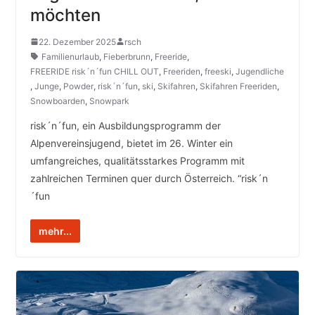
möchten
22. Dezember 2025
rsch
Familienurlaub
,
Fieberbrunn
,
Freeride
,
FREERIDE risk´n´fun CHILL OUT
,
Freeriden
,
freeski
,
Jugendliche
,
Junge
,
Powder
,
risk´n´fun
,
ski
,
Skifahren
,
Skifahren Freeriden
,
Snowboarden
,
Snowpark
risk´n´fun, ein Ausbildungsprogramm der
Alpenvereinsjugend, bietet im 26. Winter ein
umfangreiches, qualitätsstarkes Programm mit
zahlreichen Terminen quer durch Österreich. “risk´n
´fun
mehr...