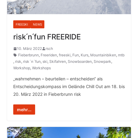
FREESKI
NEWS
risk ́n ́fun FREERIDE
10. März 2022
rsch
Fieberbrunn
,
Freeriden
,
freeski
,
Fun
,
Kurs
,
Mountainbiken
,
mtb
,
risk
,
risk´n´fun
,
ski
,
Skifahren
,
Snowboarden
,
Snowpark
,
Workshop
,
Workshops
„wahrnehmen – beurteilen – entscheiden“ als
Entscheidungskompass im Gelände Chill Out am 18. bis
20. März 2022 in Fieberbrunn risk
mehr...