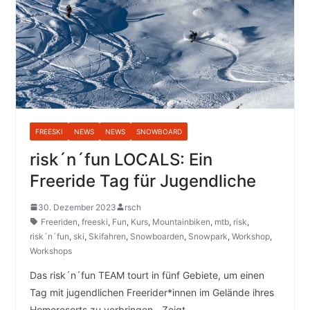
FREESKI
NEWS
NEWS
SNOWBOARD
risk´n´fun LOCALS: Ein
Freeride Tag für Jugendliche
30. Dezember 2023
rsch
Freeriden
,
freeski
,
Fun
,
Kurs
,
Mountainbiken
,
mtb
,
risk
,
risk´n´fun
,
ski
,
Skifahren
,
Snowboarden
,
Snowpark
,
Workshop
,
Workshops
Das risk´n´fun TEAM tourt in fünf Gebiete, um einen
Tag mit jugendlichen Freerider*innen im Gelände ihres
Homeresorts zu verbringen. „Zeigt