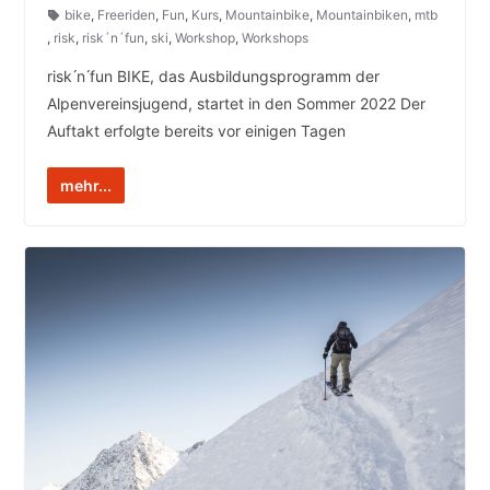
bike
,
Freeriden
,
Fun
,
Kurs
,
Mountainbike
,
Mountainbiken
,
mtb
,
risk
,
risk´n´fun
,
ski
,
Workshop
,
Workshops
risk ́n ́fun BIKE, das Ausbildungsprogramm der
Alpenvereinsjugend, startet in den Sommer 2022 Der
Auftakt erfolgte bereits vor einigen Tagen
mehr...