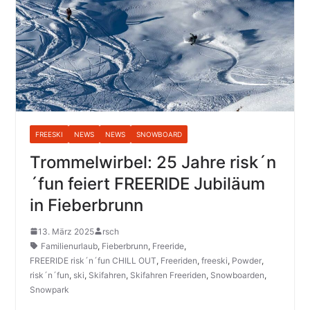
FREESKI
NEWS
NEWS
SNOWBOARD
Trommelwirbel: 25 Jahre risk´n
´fun feiert FREERIDE Jubiläum
in Fieberbrunn
13. März 2025
rsch
Familienurlaub
,
Fieberbrunn
,
Freeride
,
FREERIDE risk´n´fun CHILL OUT
,
Freeriden
,
freeski
,
Powder
,
risk´n´fun
,
ski
,
Skifahren
,
Skifahren Freeriden
,
Snowboarden
,
Snowpark