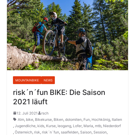
MOUNTAINBIKE
NEWS
risk´n´fun BIKE: Die Saison
2021 läuft
12. Juli 2021
rsch
Alm
,
bike
,
Bikekurse
,
Biken
,
dolomiten
,
Fun
,
Hochkönig
,
Italien
,
Jugendliche
,
kids
,
Kurse
,
leogang
,
Lofer
,
Maria
,
mtb
,
Niederdorf
,
Österreich
,
risk
,
risk´n´fun
,
saalfelden
,
Saison
,
Session
,