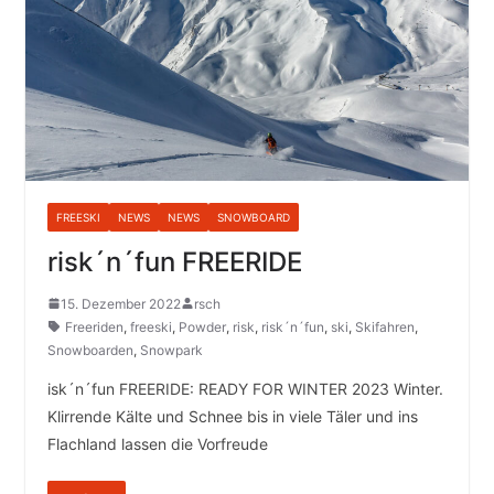
FREESKI
NEWS
NEWS
SNOWBOARD
risk´n´fun FREERIDE
15. Dezember 2022
rsch
Freeriden
,
freeski
,
Powder
,
risk
,
risk´n´fun
,
ski
,
Skifahren
,
Snowboarden
,
Snowpark
isk´n´fun FREERIDE: READY FOR WINTER 2023 Winter.
Klirrende Kälte und Schnee bis in viele Täler und ins
Flachland lassen die Vorfreude