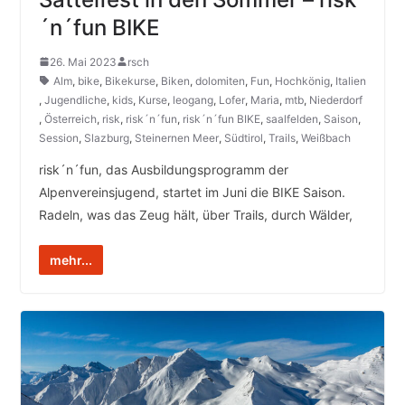
´n´fun BIKE
26. Mai 2023
rsch
Alm
,
bike
,
Bikekurse
,
Biken
,
dolomiten
,
Fun
,
Hochkönig
,
Italien
,
Jugendliche
,
kids
,
Kurse
,
leogang
,
Lofer
,
Maria
,
mtb
,
Niederdorf
,
Österreich
,
risk
,
risk´n´fun
,
risk´n´fun BIKE
,
saalfelden
,
Saison
,
Session
,
Slazburg
,
Steinernen Meer
,
Südtirol
,
Trails
,
Weißbach
risk´n´fun, das Ausbildungsprogramm der
Alpenvereinsjugend, startet im Juni die BIKE Saison.
Radeln, was das Zeug hält, über Trails, durch Wälder,
mehr...