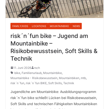
FAMILY/KIDS
LOCATIONS
MOUNTAINBIKE
NEWS
risk´n´fun bike – Jugend am
Mountainbike –
Risikobewusstsein, Soft Skills &
Technik
11. Juni 2026
rsch
bike
,
Familienurlaub
,
Mountainbike
,
Mountainbike - Risikobewusstsein
,
Mountainbiken
,
mtb
,
risk´n´fun
,
risk´n´fun BIKE
,
Soft Skills
,
Technik
Jugendliche am Mountainbike: Ausbildungsprogramm
risk´n´fun bike schließt Lücken bei Risikobewusstsein,
Soft Skills und technischen Fähigkeiten Mountainbiken