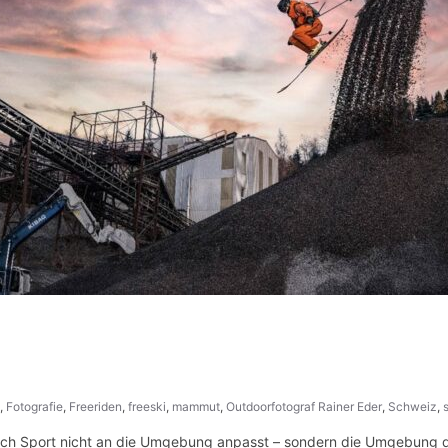
,
Fotografie
,
Freeriden
,
freeski
,
mammut
,
Outdoorfotograf Rainer Eder
,
Schweiz
,
 sich Sport nicht an die Umgebung anpasst – sondern die Umgebung 