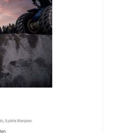
ski
,
Sybille Blanjean
den