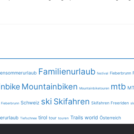
Familienurlaub
iensommerurlaub
Fieberbrunn
festival
mtb
nbike
Mountainbiken
MT
Mountainbiketouren
ski
Skifahren
Schweiz
Skifahren Freeriden
 Fieberbrunn
sl
tirol
Trails
world
rurlaub
Österreich
tour
Tiefschnee
touren