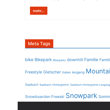
mehr...
Meta Tags
bike
Bikepark
Familie
downhill
Famil
Bikeparks
Mountai
Freestyle
Gletscher
leogang
Italien
Saalbach
Saalbach-Hinterglemm
Saalbach Hinterglemm Leogang
Snowpark
Snowboarden Freeski
Somme