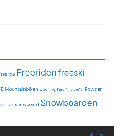
Freeriden
freeski
Freeride
B Mountainbiken
Powder
Opening
PillerseeTal
Park
Snowboarden
snowboard
opestyle