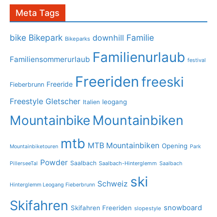
Meta Tags
bike
Bikepark
Familie
downhill
Bikeparks
Familienurlaub
Familiensommerurlaub
festival
Freeriden
freeski
Freeride
Fieberbrunn
Freestyle
Gletscher
leogang
Italien
Mountainbike
Mountainbiken
mtb
MTB Mountainbiken
Opening
Mountainbiketouren
Park
Powder
Saalbach
PillerseeTal
Saalbach-Hinterglemm
Saalbach
ski
Schweiz
Hinterglemm Leogang Fieberbrunn
Skifahren
snowboard
Skifahren Freeriden
slopestyle