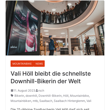
MOUNTAINBIKE
NEWS
Vali Höll bleibt die schnellste
Downhill-Bikerin der Welt
11. August 2023
rsch
Bikerin
,
downhill
,
Downhill-Bikerin
,
Höll
,
Mountainbike
,
Mountainbiken
,
mtb
,
Saalbach
,
Saalbach Hinterglemm
,
Vali
Die 21-jährige Saalbacherin Vali Höll darf sich seit