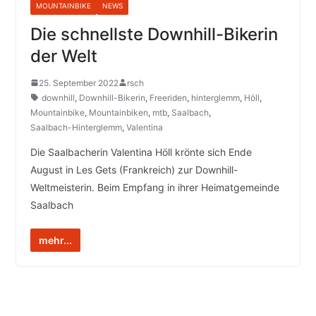
MOUNTAINBIKE
NEWS
Die schnellste Downhill-Bikerin
der Welt
25. September 2022
rsch
downhill
,
Downhill-Bikerin
,
Freeriden
,
hinterglemm
,
Höll
,
Mountainbike
,
Mountainbiken
,
mtb
,
Saalbach
,
Saalbach-Hinterglemm
,
Valentina
Die Saalbacherin Valentina Höll krönte sich Ende
August in Les Gets (Frankreich) zur Downhill-
Weltmeisterin. Beim Empfang in ihrer Heimatgemeinde
Saalbach
mehr...