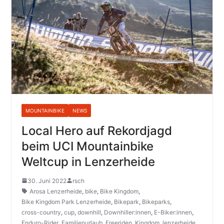
MOUNTAINBIKE
NEWS
Local Hero auf Rekordjagd
beim UCI Mountainbike
Weltcup in Lenzerheide
30. Juni 2022
rsch
Arosa Lenzerheide
,
bike
,
Bike Kingdom
,
Bike Kingdom Park Lenzerheide
,
Bikepark
,
Bikeparks
,
cross-country
,
cup
,
downhill
,
Downhiller:innen
,
E-Biker:innen
,
Enduro-Rider
,
Familienurlaub
,
Freeriden
,
Kingdom
,
lenzerheide
,