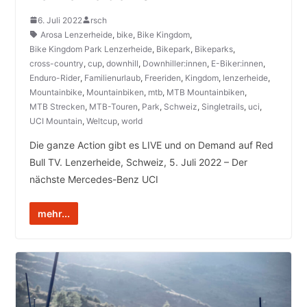
6. Juli 2022
rsch
Arosa Lenzerheide
,
bike
,
Bike Kingdom
,
Bike Kingdom Park Lenzerheide
,
Bikepark
,
Bikeparks
,
cross-country
,
cup
,
downhill
,
Downhiller:innen
,
E-Biker:innen
,
Enduro-Rider
,
Familienurlaub
,
Freeriden
,
Kingdom
,
lenzerheide
,
Mountainbike
,
Mountainbiken
,
mtb
,
MTB Mountainbiken
,
MTB Strecken
,
MTB-Touren
,
Park
,
Schweiz
,
Singletrails
,
uci
,
UCI Mountain
,
Weltcup
,
world
Die ganze Action gibt es LIVE und on Demand auf Red
Bull TV. Lenzerheide, Schweiz, 5. Juli 2022 – Der
nächste Mercedes-Benz UCI
mehr...