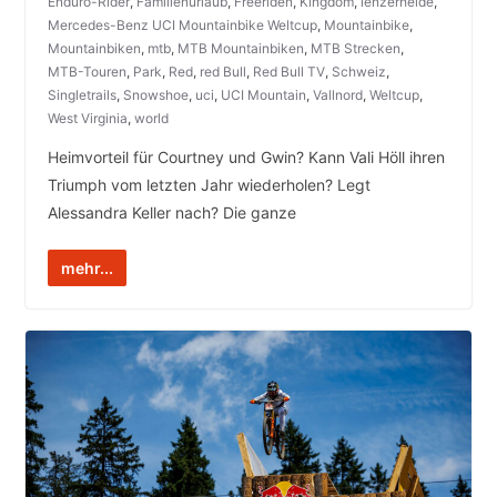
Enduro-Rider
,
Familienurlaub
,
Freeriden
,
Kingdom
,
lenzerheide
,
Mercedes-Benz UCI Mountainbike Weltcup
,
Mountainbike
,
Mountainbiken
,
mtb
,
MTB Mountainbiken
,
MTB Strecken
,
MTB-Touren
,
Park
,
Red
,
red Bull
,
Red Bull TV
,
Schweiz
,
Singletrails
,
Snowshoe
,
uci
,
UCI Mountain
,
Vallnord
,
Weltcup
,
West Virginia
,
world
Heimvorteil für Courtney und Gwin? Kann Vali Höll ihren
Triumph vom letzten Jahr wiederholen? Legt
Alessandra Keller nach? Die ganze
mehr...