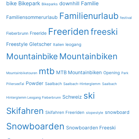
bike
Bikepark
Familie
downhill
Bikeparks
Familienurlaub
Familiensommerurlaub
festival
Freeriden
freeski
Freeride
Fieberbrunn
Freestyle
Gletscher
leogang
Italien
Mountainbike
Mountainbiken
mtb
MTB Mountainbiken
Opening
Mountainbiketouren
Park
Powder
Saalbach
PillerseeTal
Saalbach-Hinterglemm
Saalbach
ski
Schweiz
Hinterglemm Leogang Fieberbrunn
Skifahren
snowboard
Skifahren Freeriden
slopestyle
Snowboarden
Snowboarden Freeski