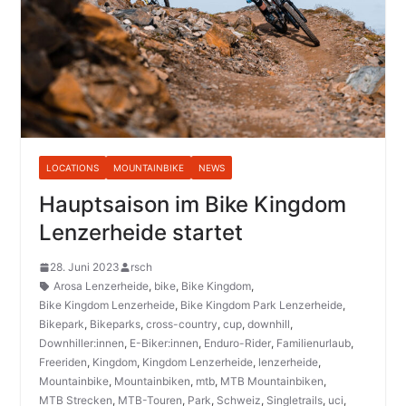
LOCATIONS
MOUNTAINBIKE
NEWS
Hauptsaison im Bike Kingdom
Lenzerheide startet
28. Juni 2023
rsch
Arosa Lenzerheide
,
bike
,
Bike Kingdom
,
Bike Kingdom Lenzerheide
,
Bike Kingdom Park Lenzerheide
,
Bikepark
,
Bikeparks
,
cross-country
,
cup
,
downhill
,
Downhiller:innen
,
E-Biker:innen
,
Enduro-Rider
,
Familienurlaub
,
Freeriden
,
Kingdom
,
Kingdom Lenzerheide
,
lenzerheide
,
Mountainbike
,
Mountainbiken
,
mtb
,
MTB Mountainbiken
,
MTB Strecken
,
MTB-Touren
,
Park
,
Schweiz
,
Singletrails
,
uci
,