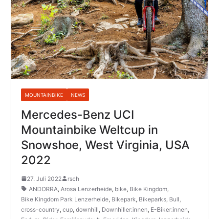
MOUNTAINBIKE
NEWS
Mercedes-Benz UCI
Mountainbike Weltcup in
Snowshoe, West Virginia, USA
2022
27. Juli 2022
rsch
ANDORRA
,
Arosa Lenzerheide
,
bike
,
Bike Kingdom
,
Bike Kingdom Park Lenzerheide
,
Bikepark
,
Bikeparks
,
Bull
,
cross-country
,
cup
,
downhill
,
Downhiller:innen
,
E-Biker:innen
,