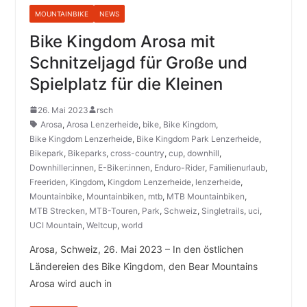
MOUNTAINBIKE
NEWS
Bike Kingdom Arosa mit
Schnitzeljagd für Große und
Spielplatz für die Kleinen
26. Mai 2023
rsch
Arosa
,
Arosa Lenzerheide
,
bike
,
Bike Kingdom
,
Bike Kingdom Lenzerheide
,
Bike Kingdom Park Lenzerheide
,
Bikepark
,
Bikeparks
,
cross-country
,
cup
,
downhill
,
Downhiller:innen
,
E-Biker:innen
,
Enduro-Rider
,
Familienurlaub
,
Freeriden
,
Kingdom
,
Kingdom Lenzerheide
,
lenzerheide
,
Mountainbike
,
Mountainbiken
,
mtb
,
MTB Mountainbiken
,
MTB Strecken
,
MTB-Touren
,
Park
,
Schweiz
,
Singletrails
,
uci
,
UCI Mountain
,
Weltcup
,
world
Arosa, Schweiz, 26. Mai 2023 – In den östlichen
Ländereien des Bike Kingdom, den Bear Mountains
Arosa wird auch in