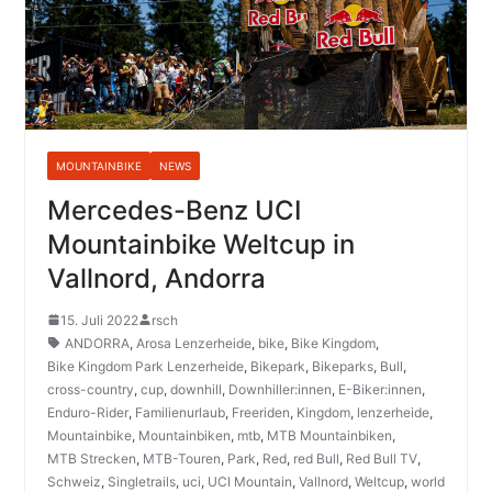
MOUNTAINBIKE
NEWS
Mercedes-Benz UCI
Mountainbike Weltcup in
Vallnord, Andorra
15. Juli 2022
rsch
ANDORRA
,
Arosa Lenzerheide
,
bike
,
Bike Kingdom
,
Bike Kingdom Park Lenzerheide
,
Bikepark
,
Bikeparks
,
Bull
,
cross-country
,
cup
,
downhill
,
Downhiller:innen
,
E-Biker:innen
,
Enduro-Rider
,
Familienurlaub
,
Freeriden
,
Kingdom
,
lenzerheide
,
Mountainbike
,
Mountainbiken
,
mtb
,
MTB Mountainbiken
,
MTB Strecken
,
MTB-Touren
,
Park
,
Red
,
red Bull
,
Red Bull TV
,
Schweiz
,
Singletrails
,
uci
,
UCI Mountain
,
Vallnord
,
Weltcup
,
world