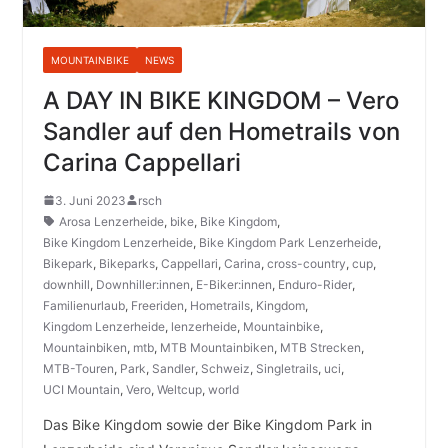
MOUNTAINBIKE
NEWS
A DAY IN BIKE KINGDOM – Vero
Sandler auf den Hometrails von
Carina Cappellari
3. Juni 2023
rsch
Arosa Lenzerheide
,
bike
,
Bike Kingdom
,
Bike Kingdom Lenzerheide
,
Bike Kingdom Park Lenzerheide
,
Bikepark
,
Bikeparks
,
Cappellari
,
Carina
,
cross-country
,
cup
,
downhill
,
Downhiller:innen
,
E-Biker:innen
,
Enduro-Rider
,
Familienurlaub
,
Freeriden
,
Hometrails
,
Kingdom
,
Kingdom Lenzerheide
,
lenzerheide
,
Mountainbike
,
Mountainbiken
,
mtb
,
MTB Mountainbiken
,
MTB Strecken
,
MTB-Touren
,
Park
,
Sandler
,
Schweiz
,
Singletrails
,
uci
,
UCI Mountain
,
Vero
,
Weltcup
,
world
Das Bike Kingdom sowie der Bike Kingdom Park in