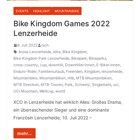
EVENTS
HIGHLIGHT
MOUNTAINBIKE
Bike Kingdom Games 2022
Lenzerheide
9. Juli 2022
rsch
Arosa Lenzerheide
,
bike
,
Bike Kingdom
,
Bike Kingdom Park Lenzerheide
,
Bikepark
,
Bikeparks
,
cross-country
,
cup
,
downhill
,
Downhiller:innen
,
E-Biker:innen
,
Enduro-Rider
,
Familienurlaub
,
Freeriden
,
Kingdom
,
lenzerheide
,
Mountainbike
,
Mountainbiken
,
mtb
,
MTB Mountainbiken
,
MTB Strecken
,
MTB-Touren
,
Park
,
Schweiz
,
Singletrails
,
uci
,
UCI Mountain
,
Weltcup
,
world
XCO in Lenzerheide hat wirklich Alles: Großes Drama,
ein überraschender Sieger und eine dominante
Französin Lenzerheide, 10. Juli 2022 –
mehr...