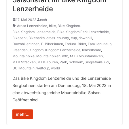
Lenzerheide
17. Mai 2023
rsch
Arosa Lenzerheide
,
bike
,
Bike Kingdom
,
Bike Kingdom Lenzerheide
,
Bike Kingdom Park Lenzerheide
,
Bikepark
,
Bikeparks
,
cross-country
,
cup
,
downhill
,
Downhiller:innen
,
E-Biker:innen
,
Enduro-Rider
,
Familienurlaub
,
Freeriden
,
Kingdom
,
Kingdom Lenzerheide
,
lenzerheide
,
Mountainbike
,
Mountainbiken
,
mtb
,
MTB Mountainbiken
,
MTB Strecken
,
MTB-Touren
,
Park
,
Schweiz
,
Singletrails
,
uci
,
UCI Mountain
,
Weltcup
,
world
Das Bike Kingdom Lenzerheide und die Lenzerheide
Bergbahnen starten am Donnerstag, 18. Mai 2023 in
eine abwechslungsreiche Mountainbike-Saison.
Geöffnet sind
mehr...