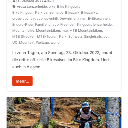
13. Oktober 2022
rsch
Arosa Lenzerheide
,
bike
,
Bike Kingdom
,
Bike Kingdom Park Lenzerheide
,
Bikepark
,
Bikeparks
,
cross-country
,
cup
,
downhill
,
Downhiller:innen
,
E-Biker:innen
,
Enduro-Rider
,
Familienurlaub
,
Freeriden
,
Kingdom
,
lenzerheide
,
Mountainbike
,
Mountainbiken
,
mtb
,
MTB Mountainbiken
,
MTB Strecken
,
MTB-Touren
,
Park
,
Schweiz
,
Singletrails
,
uci
,
UCI Mountain
,
Weltcup
,
world
In zehn Tagen, am Sonntag, 23. Oktober 2022, endet
die dritte offizielle Bikesaison im Bike Kingdom. Und
auch in diesem
mehr...