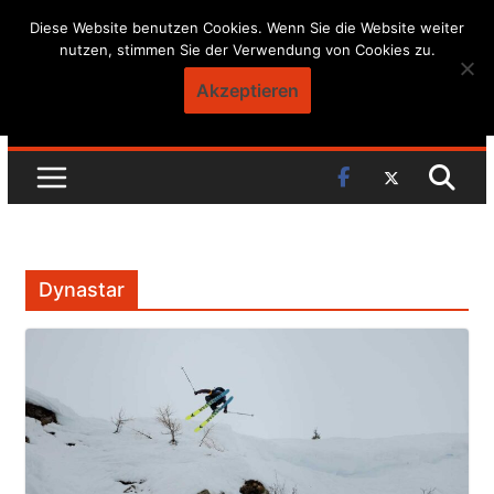
Skip
Diese Website benutzen Cookies. Wenn Sie die Website weiter
nutzen, stimmen Sie der Verwendung von Cookies zu.
to
content
Akzeptieren
Dynastar