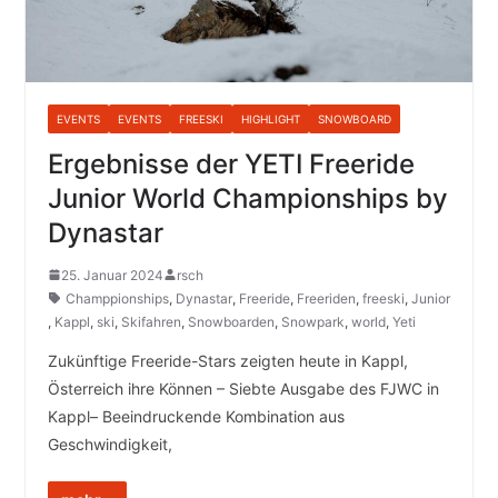
EVENTS
EVENTS
FREESKI
HIGHLIGHT
SNOWBOARD
Ergebnisse der YETI Freeride
Junior World Championships by
Dynastar
25. Januar 2024
rsch
Champpionships
,
Dynastar
,
Freeride
,
Freeriden
,
freeski
,
Junior
,
Kappl
,
ski
,
Skifahren
,
Snowboarden
,
Snowpark
,
world
,
Yeti
Zukünftige Freeride-Stars zeigten heute in Kappl,
Österreich ihre Können – Siebte Ausgabe des FJWC in
Kappl– Beeindruckende Kombination aus
Geschwindigkeit,