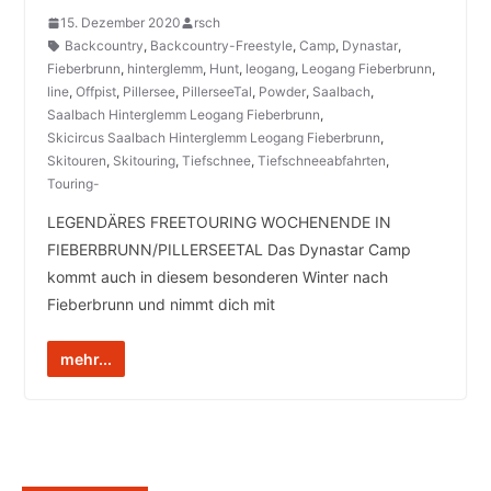
15. Dezember 2020
rsch
Backcountry
,
Backcountry-Freestyle
,
Camp
,
Dynastar
,
Fieberbrunn
,
hinterglemm
,
Hunt
,
leogang
,
Leogang Fieberbrunn
,
line
,
Offpist
,
Pillersee
,
PillerseeTal
,
Powder
,
Saalbach
,
Saalbach Hinterglemm Leogang Fieberbrunn
,
Skicircus Saalbach Hinterglemm Leogang Fieberbrunn
,
Skitouren
,
Skitouring
,
Tiefschnee
,
Tiefschneeabfahrten
,
Touring-
LEGENDÄRES FREETOURING WOCHENENDE IN
FIEBERBRUNN/PILLERSEETAL Das Dynastar Camp
kommt auch in diesem besonderen Winter nach
Fieberbrunn und nimmt dich mit
mehr...