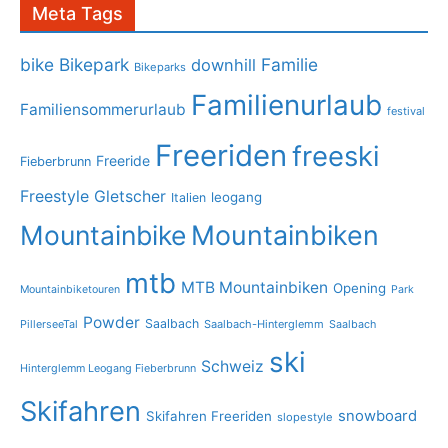
Meta Tags
bike
Bikepark
Familie
downhill
Bikeparks
Familienurlaub
Familiensommerurlaub
festival
Freeriden
freeski
Freeride
Fieberbrunn
Freestyle
Gletscher
leogang
Italien
Mountainbike
Mountainbiken
mtb
MTB Mountainbiken
Opening
Mountainbiketouren
Park
Powder
Saalbach
PillerseeTal
Saalbach-Hinterglemm
Saalbach
ski
Schweiz
Hinterglemm Leogang Fieberbrunn
Skifahren
snowboard
Skifahren Freeriden
slopestyle