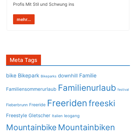
Profis Mit Stil und Schwung ins
mehr...
Meta Tags
bike
Bikepark
Familie
downhill
Bikeparks
Familienurlaub
Familiensommerurlaub
festival
Freeriden
freeski
Freeride
Fieberbrunn
Freestyle
Gletscher
leogang
Italien
Mountainbike
Mountainbiken