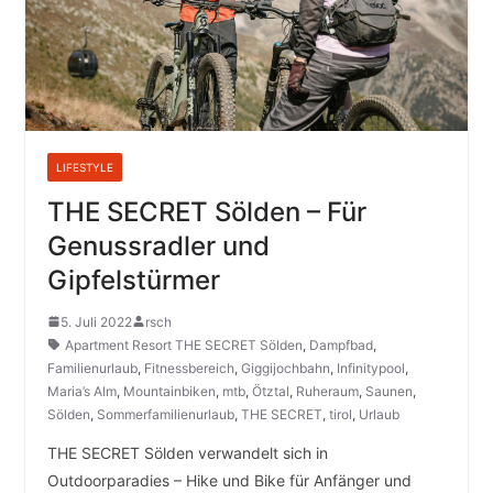
LIFESTYLE
THE SECRET Sölden – Für
Genussradler und
Gipfelstürmer
5. Juli 2022
rsch
Apartment Resort THE SECRET Sölden
,
Dampfbad
,
Familienurlaub
,
Fitnessbereich
,
Giggijochbahn
,
Infinitypool
,
Maria’s Alm
,
Mountainbiken
,
mtb
,
Ötztal
,
Ruheraum
,
Saunen
,
Sölden
,
Sommerfamilienurlaub
,
THE SECRET
,
tirol
,
Urlaub
THE SECRET Sölden verwandelt sich in
Outdoorparadies – Hike und Bike für Anfänger und