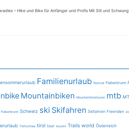
adies – Hike und Bike für Anfänger und Profis Mit Stil und Schwung
Familienurlaub
iensommerurlaub
Fieberbrunn
festival
mtb
nbike
Mountainbiken
MT
Mountainbiketouren
ski
Skifahren
Schweiz
Skifahren Freeriden
 Fieberbrunn
sl
tirol
Trails
world
rurlaub
Österreich
tour
Tiefschnee
touren