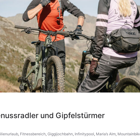
nussradler und Gipfelstürmer
lienurlaub
,
Fitnessbereich
,
Giggijochbahn
,
Infinitypool
,
Maria’s Alm
,
Mountainbik