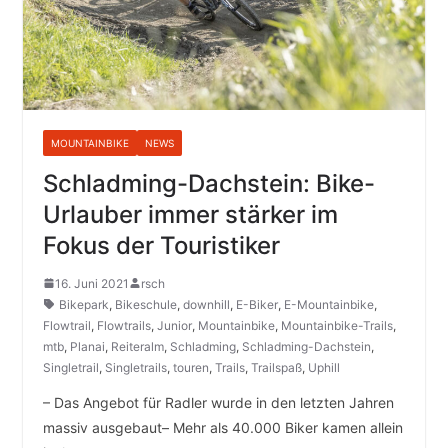
MOUNTAINBIKE
NEWS
Schladming-Dachstein: Bike-
Urlauber immer stärker im
Fokus der Touristiker
16. Juni 2021
rsch
Bikepark
,
Bikeschule
,
downhill
,
E-Biker
,
E-Mountainbike
,
Flowtrail
,
Flowtrails
,
Junior
,
Mountainbike
,
Mountainbike-Trails
,
mtb
,
Planai
,
Reiteralm
,
Schladming
,
Schladming-Dachstein
,
Singletrail
,
Singletrails
,
touren
,
Trails
,
Trailspaß
,
Uphill
– Das Angebot für Radler wurde in den letzten Jahren
massiv ausgebaut– Mehr als 40.000 Biker kamen allein