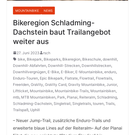
MOUNTAINBIKE
NEWS
Bikeregion Schladming-
Dachstein baut Trailangebot
weiter aus
27. Juni 2023
rsch
bike
,
Bikepark
,
Bikeparks
,
Bikeregion
,
Bikeschule
,
downhill
,
Downhill-Abfahrten
,
Downhill-Strecken
,
Downhillstrecken
,
Downhillvergnügen
,
E-Bike
,
E-Biker
,
E-Mountainbike
,
enduro
,
Enduro-Touren
,
Epic Bikepark
,
Flatrate
,
Flowtrail
,
Flowtrails
,
Freeriden
,
GraVity
,
GraVity Card
,
Gravity Mountainbike
,
Junior
,
Liftticket
,
Mountainbike
,
Mountainbike-Trails
,
Mountainbiken
,
mtb
,
MTB Mountainbiken
,
Park
,
Planai
,
Reiteralm
,
Schladming
,
Schladming-Dachstein
,
Singletrail
,
Singletrails
,
touren
,
Trails
,
Trailspaß
,
Uphill
– Neuer Jump-Trail, zusätzliche Enduro-Trails und
erweiterte blaue Lines auf der Reiteralm– Auf der Planai