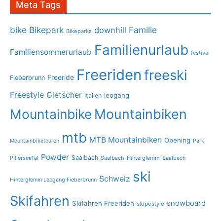
Meta Tags
bike
Bikepark
Familie
downhill
Bikeparks
Familienurlaub
Familiensommerurlaub
festival
Freeriden
freeski
Freeride
Fieberbrunn
Freestyle
Gletscher
leogang
Italien
Mountainbike
Mountainbiken
mtb
MTB Mountainbiken
Opening
Mountainbiketouren
Park
Powder
Saalbach
PillerseeTal
Saalbach-Hinterglemm
Saalbach
ski
Schweiz
Hinterglemm Leogang Fieberbrunn
Skifahren
snowboard
Skifahren Freeriden
slopestyle