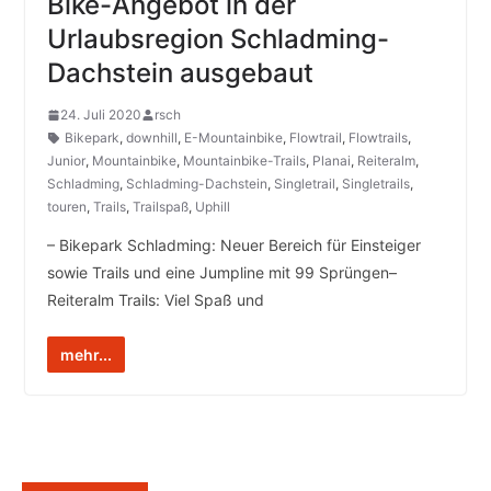
Bike-Angebot in der
Urlaubsregion Schladming-
Dachstein ausgebaut
24. Juli 2020
rsch
Bikepark
,
downhill
,
E-Mountainbike
,
Flowtrail
,
Flowtrails
,
Junior
,
Mountainbike
,
Mountainbike-Trails
,
Planai
,
Reiteralm
,
Schladming
,
Schladming-Dachstein
,
Singletrail
,
Singletrails
,
touren
,
Trails
,
Trailspaß
,
Uphill
– Bikepark Schladming: Neuer Bereich für Einsteiger
sowie Trails und eine Jumpline mit 99 Sprüngen–
Reiteralm Trails: Viel Spaß und
mehr...