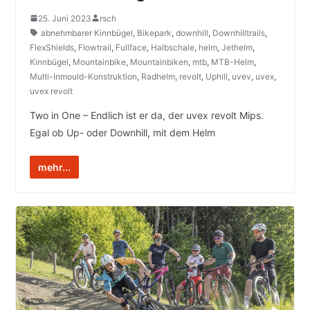
25. Juni 2023
rsch
abnehmbarer Kinnbügel
,
Bikepark
,
downhill
,
Downhilltrails
,
FlexShields
,
Flowtrail
,
Fullface
,
Halbschale
,
helm
,
Jethelm
,
Kinnbügel
,
Mountainbike
,
Mountainbiken
,
mtb
,
MTB-Helm
,
Multi-Inmould-Konstruktion
,
Radhelm
,
revolt
,
Uphill
,
uvev
,
uvex
,
uvex revolt
Two in One – Endlich ist er da, der uvex revolt Mips.
Egal ob Up- oder Downhill, mit dem Helm
mehr...