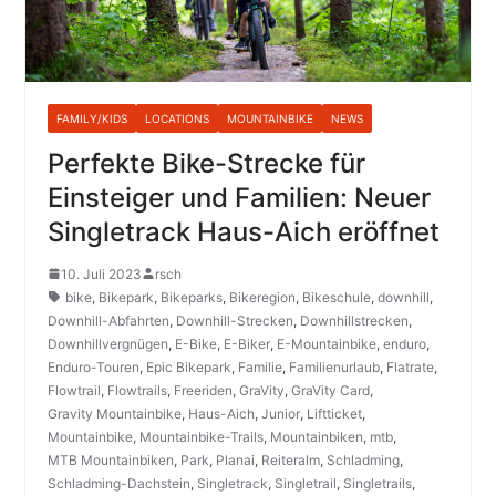
FAMILY/KIDS
LOCATIONS
MOUNTAINBIKE
NEWS
Perfekte Bike-Strecke für
Einsteiger und Familien: Neuer
Singletrack Haus-Aich eröffnet
10. Juli 2023
rsch
bike
,
Bikepark
,
Bikeparks
,
Bikeregion
,
Bikeschule
,
downhill
,
Downhill-Abfahrten
,
Downhill-Strecken
,
Downhillstrecken
,
Downhillvergnügen
,
E-Bike
,
E-Biker
,
E-Mountainbike
,
enduro
,
Enduro-Touren
,
Epic Bikepark
,
Familie
,
Familienurlaub
,
Flatrate
,
Flowtrail
,
Flowtrails
,
Freeriden
,
GraVity
,
GraVity Card
,
Gravity Mountainbike
,
Haus-Aich
,
Junior
,
Liftticket
,
Mountainbike
,
Mountainbike-Trails
,
Mountainbiken
,
mtb
,
MTB Mountainbiken
,
Park
,
Planai
,
Reiteralm
,
Schladming
,
Schladming-Dachstein
,
Singletrack
,
Singletrail
,
Singletrails
,