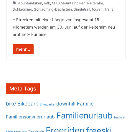
Mountainbiken
,
mtb
,
MTB Mountainbiken
,
Reiteralm
,
Schladming
,
Schladming-Dachstein
,
Singletrail
,
touren
,
Trails
– Strecken mit einer Länge von insgesamt 15
Kilometern werden am 30. Juni auf der Reiteralm neu
eröffnet– Für eine
mehr...
Meta Tags
bike
Bikepark
Familie
downhill
Bikeparks
Familienurlaub
Familiensommerurlaub
festival
Freeriden
freeski
Freeride