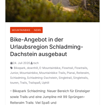
MOUNTAINBIKE
NEWS
Bike-Angebot in der
Urlaubsregion Schladming-
Dachstein ausgebaut
24. Juli 2020
rsch
Bikepark
,
downhill
,
E-Mountainbike
,
Flowtrail
,
Flowtrails
,
Junior
,
Mountainbike
,
Mountainbike-Trails
,
Planai
,
Reiteralm
,
Schladming
,
Schladming-Dachstein
,
Singletrail
,
Singletrails
,
touren
,
Trails
,
Trailspaß
,
Uphill
– Bikepark Schladming: Neuer Bereich für Einsteiger
sowie Trails und eine Jumpline mit 99 Sprüngen–
Reiteralm Trails: Viel Spaß und