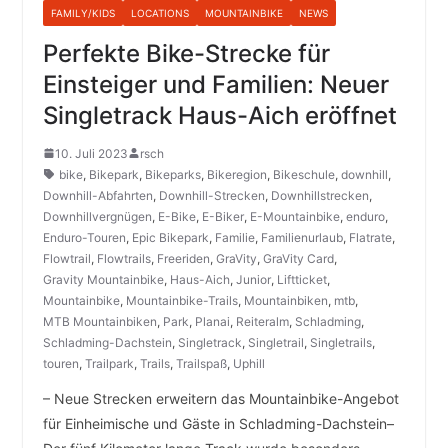
FAMILY/KIDS
LOCATIONS
MOUNTAINBIKE
NEWS
Perfekte Bike-Strecke für
Einsteiger und Familien: Neuer
Singletrack Haus-Aich eröffnet
10. Juli 2023
rsch
bike
,
Bikepark
,
Bikeparks
,
Bikeregion
,
Bikeschule
,
downhill
,
Downhill-Abfahrten
,
Downhill-Strecken
,
Downhillstrecken
,
Downhillvergnügen
,
E-Bike
,
E-Biker
,
E-Mountainbike
,
enduro
,
Enduro-Touren
,
Epic Bikepark
,
Familie
,
Familienurlaub
,
Flatrate
,
Flowtrail
,
Flowtrails
,
Freeriden
,
GraVity
,
GraVity Card
,
Gravity Mountainbike
,
Haus-Aich
,
Junior
,
Liftticket
,
Mountainbike
,
Mountainbike-Trails
,
Mountainbiken
,
mtb
,
MTB Mountainbiken
,
Park
,
Planai
,
Reiteralm
,
Schladming
,
Schladming-Dachstein
,
Singletrack
,
Singletrail
,
Singletrails
,
touren
,
Trailpark
,
Trails
,
Trailspaß
,
Uphill
– Neue Strecken erweitern das Mountainbike-Angebot
für Einheimische und Gäste in Schladming-Dachstein–