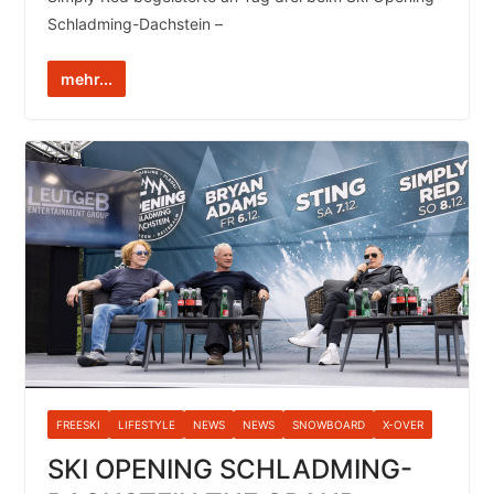
Schladming-Dachstein –
mehr...
FREESKI
LIFESTYLE
NEWS
NEWS
SNOWBOARD
X-OVER
SKI OPENING SCHLADMING-