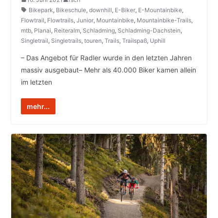
Bikepark
,
Bikeschule
,
downhill
,
E-Biker
,
E-Mountainbike
,
Flowtrail
,
Flowtrails
,
Junior
,
Mountainbike
,
Mountainbike-Trails
,
mtb
,
Planai
,
Reiteralm
,
Schladming
,
Schladming-Dachstein
,
Singletrail
,
Singletrails
,
touren
,
Trails
,
Trailspaß
,
Uphill
– Das Angebot für Radler wurde in den letzten Jahren
massiv ausgebaut– Mehr als 40.000 Biker kamen allein
im letzten
mehr...