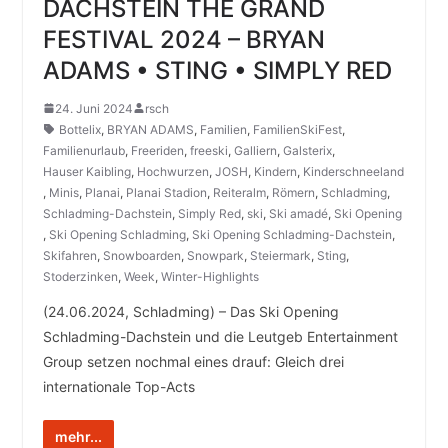
DACHSTEIN THE GRAND
FESTIVAL 2024 – BRYAN
ADAMS • STING • SIMPLY RED
24. Juni 2024
rsch
Bottelix
,
BRYAN ADAMS
,
Familien
,
FamilienSkiFest
,
Familienurlaub
,
Freeriden
,
freeski
,
Galliern
,
Galsterix
,
Hauser Kaibling
,
Hochwurzen
,
JOSH
,
Kindern
,
Kinderschneeland
,
Minis
,
Planai
,
Planai Stadion
,
Reiteralm
,
Römern
,
Schladming
,
Schladming-Dachstein
,
Simply Red
,
ski
,
Ski amadé
,
Ski Opening
,
Ski Opening Schladming
,
Ski Opening Schladming-Dachstein
,
Skifahren
,
Snowboarden
,
Snowpark
,
Steiermark
,
Sting
,
Stoderzinken
,
Week
,
Winter-Highlights
(24.06.2024, Schladming) – Das Ski Opening
Schladming-Dachstein und die Leutgeb Entertainment
Group setzen nochmal eines drauf: Gleich drei
internationale Top-Acts
mehr...