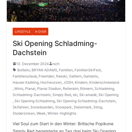
LIFESTYLE
X-OVER
Ski Opening Schladming-
Dachstein
10. Dezember 2024
rsch
Bottelix
,
BRYAN ADAMS
,
Familien
,
FamilienSkiFest
,
Familienurlaub
,
Freeriden
,
freeski
,
Galliern
,
Galsterix
,
Hauser Kaibling
,
Hochwurzen
,
JOSH
,
Kindern
,
Kinderschneeland
,
Minis
,
Planai
,
Planai Stadion
,
Reiteralm
,
Römern
,
Schladming
,
Schladming-Dachstein
,
Simply Red
,
ski
,
Ski amadé
,
Ski Opening
,
Ski Opening Schladming
,
Ski Opening Schladming-Dachstein
,
Skifahren
,
Snowboarden
,
Snowpark
,
Steiermark
,
Sting
,
Stoderzinken
,
Week
,
Winter-Highlights
Viel Soul zum Start in den Winter: Britische Popikone
Simply Red begeisterte an Tag drei beim Ski Opening