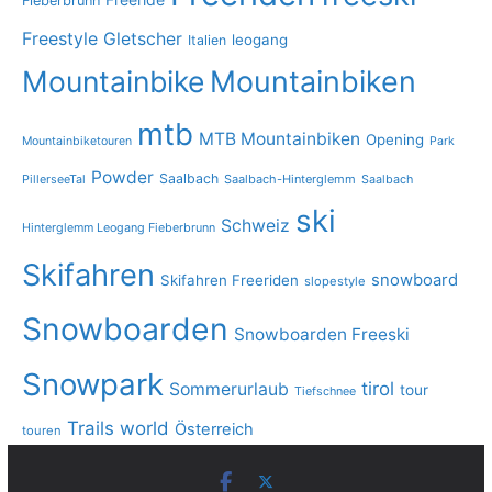
Fieberbrunn
Freestyle
Gletscher
leogang
Italien
Mountainbike
Mountainbiken
mtb
MTB Mountainbiken
Opening
Mountainbiketouren
Park
Powder
Saalbach
PillerseeTal
Saalbach-Hinterglemm
Saalbach
ski
Schweiz
Hinterglemm Leogang Fieberbrunn
Skifahren
snowboard
Skifahren Freeriden
slopestyle
Snowboarden
Snowboarden Freeski
Snowpark
tirol
Sommerurlaub
tour
Tiefschnee
Trails
world
Österreich
touren