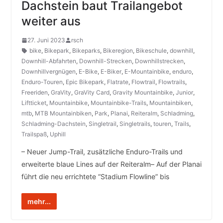
Dachstein baut Trailangebot
weiter aus
27. Juni 2023
rsch
bike
,
Bikepark
,
Bikeparks
,
Bikeregion
,
Bikeschule
,
downhill
,
Downhill-Abfahrten
,
Downhill-Strecken
,
Downhillstrecken
,
Downhillvergnügen
,
E-Bike
,
E-Biker
,
E-Mountainbike
,
enduro
,
Enduro-Touren
,
Epic Bikepark
,
Flatrate
,
Flowtrail
,
Flowtrails
,
Freeriden
,
GraVity
,
GraVity Card
,
Gravity Mountainbike
,
Junior
,
Liftticket
,
Mountainbike
,
Mountainbike-Trails
,
Mountainbiken
,
mtb
,
MTB Mountainbiken
,
Park
,
Planai
,
Reiteralm
,
Schladming
,
Schladming-Dachstein
,
Singletrail
,
Singletrails
,
touren
,
Trails
,
Trailspaß
,
Uphill
– Neuer Jump-Trail, zusätzliche Enduro-Trails und
erweiterte blaue Lines auf der Reiteralm– Auf der Planai
führt die neu errichtete “Stadium Flowline” bis
mehr...