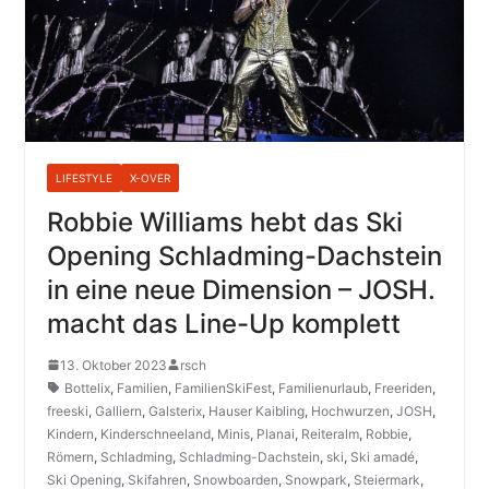
LIFESTYLE
X-OVER
Robbie Williams hebt das Ski
Opening Schladming-Dachstein
in eine neue Dimension – JOSH.
macht das Line-Up komplett
13. Oktober 2023
rsch
Bottelix
,
Familien
,
FamilienSkiFest
,
Familienurlaub
,
Freeriden
,
freeski
,
Galliern
,
Galsterix
,
Hauser Kaibling
,
Hochwurzen
,
JOSH
,
Kindern
,
Kinderschneeland
,
Minis
,
Planai
,
Reiteralm
,
Robbie
,
Römern
,
Schladming
,
Schladming-Dachstein
,
ski
,
Ski amadé
,
Ski Opening
,
Skifahren
,
Snowboarden
,
Snowpark
,
Steiermark
,