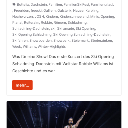
Bottelix
,
Dachstein
,
Familien
,
FamilienSkiFest
,
Familienurlaub
,
Freeriden
,
freeski
,
Galliern
,
Galsterix
,
Hauser Kaibling
,
Hochwurzen
,
JOSH
,
Kindern
,
Kinderschneeland
,
Minis
,
Opening
,
Planai
,
Reiteralm
,
Robbie
,
Römern
,
Schladming
,
Schladming-Dachstein
,
ski
,
Ski amadé
,
Ski Opening
,
Ski Opening Schladming
,
Ski Opening Schladming-Dachstein
,
Skifahren
,
Snowboarden
,
Snowpark
,
Steiermark
,
Stoderzinken
,
Week
,
Williams
,
Winter-Highlights
Was für eine Show! Das erste Konzert des Ski Opening
Schladming-Dachstein mit Weltstar Robbie Williams ist
Geschichte und es war
mehr...