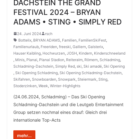
DACHSTEIN THE GRAND
FESTIVAL 2024 – BRYAN
ADAMS • STING • SIMPLY RED
24. Juni 2024
rsch
Bottelix
,
BRYAN ADAMS
,
Familien
,
FamilienSkiFest
,
Familienurlaub
,
Freeriden
,
freeski
,
Galliern
,
Galsterix
,
Hauser Kaibling
,
Hochwurzen
,
JOSH
,
Kindern
,
Kinderschneeland
,
Minis
,
Planai
,
Planai Stadion
,
Reiteralm
,
Römern
,
Schladming
,
Schladming-Dachstein
,
Simply Red
,
ski
,
Ski amadé
,
Ski Opening
,
Ski Opening Schladming
,
Ski Opening Schladming-Dachstein
,
Skifahren
,
Snowboarden
,
Snowpark
,
Steiermark
,
Sting
,
Stoderzinken
,
Week
,
Winter-Highlights
(24.06.2024, Schladming) – Das Ski Opening
Schladming-Dachstein und die Leutgeb Entertainment
Group setzen nochmal eines drauf: Gleich drei
internationale Top-Acts
mehr...