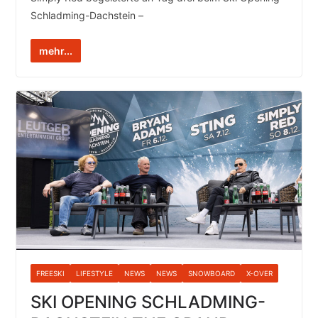
Schladming-Dachstein –
mehr...
FREESKI
LIFESTYLE
NEWS
NEWS
SNOWBOARD
X-OVER
SKI OPENING SCHLADMING-