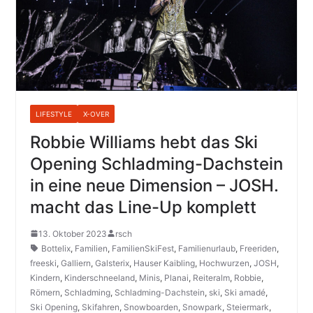
LIFESTYLE
X-OVER
Robbie Williams hebt das Ski
Opening Schladming-Dachstein
in eine neue Dimension – JOSH.
macht das Line-Up komplett
13. Oktober 2023
rsch
Bottelix
,
Familien
,
FamilienSkiFest
,
Familienurlaub
,
Freeriden
,
freeski
,
Galliern
,
Galsterix
,
Hauser Kaibling
,
Hochwurzen
,
JOSH
,
Kindern
,
Kinderschneeland
,
Minis
,
Planai
,
Reiteralm
,
Robbie
,
Römern
,
Schladming
,
Schladming-Dachstein
,
ski
,
Ski amadé
,
Ski Opening
,
Skifahren
,
Snowboarden
,
Snowpark
,
Steiermark
,