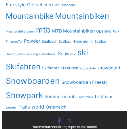
Freestyle
Gletscher
leogang
Italien
Mountainbike
Mountainbiken
mtb
MTB Mountainbiken
Opening
Mountainbiketouren
Park
Powder
Saalbach
PillerseeTal
Saalbach-Hinterglemm
Saalbach
ski
Schweiz
Hinterglemm Leogang Fieberbrunn
Skifahren
snowboard
Skifahren Freeriden
slopestyle
Snowboarden
Snowboarden Freeski
Snowpark
tirol
Sommerurlaub
tour
Tiefschnee
Trails
world
Österreich
touren
Datenschutzerklärung
Impressum
Kontakt