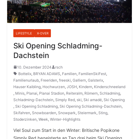
LIFESTYLE
X-OVER
Ski Opening Schladming-
Dachstein
10. Dezember 2024
rsch
Bottelix
,
BRYAN ADAMS
,
Familien
,
FamilienSkiFest
,
Familienurlaub
,
Freeriden
,
freeski
,
Galliern
,
Galsterix
,
Hauser Kaibling
,
Hochwurzen
,
JOSH
,
Kindern
,
Kinderschneeland
,
Minis
,
Planai
,
Planai Stadion
,
Reiteralm
,
Römern
,
Schladming
,
Schladming-Dachstein
,
Simply Red
,
ski
,
Ski amadé
,
Ski Opening
,
Ski Opening Schladming
,
Ski Opening Schladming-Dachstein
,
Skifahren
,
Snowboarden
,
Snowpark
,
Steiermark
,
Sting
,
Stoderzinken
,
Week
,
Winter-Highlights
Viel Soul zum Start in den Winter: Britische Popikone
Simply Red begeisterte an Tag drei beim Ski Opening