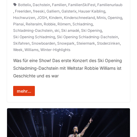
Bottelix
,
Dachstein
,
Familien
,
FamilienSkiFest
,
Familienurlaub
,
Freeriden
,
freeski
,
Galliern
,
Galsterix
,
Hauser Kaibling
,
Hochwurzen
,
JOSH
,
Kindern
,
Kinderschneeland
,
Minis
,
Opening
,
Planai
,
Reiteralm
,
Robbie
,
Römern
,
Schladming
,
Schladming-Dachstein
,
ski
,
Ski amadé
,
Ski Opening
,
Ski Opening Schladming
,
Ski Opening Schladming-Dachstein
,
Skifahren
,
Snowboarden
,
Snowpark
,
Steiermark
,
Stoderzinken
,
Week
,
Williams
,
Winter-Highlights
Was für eine Show! Das erste Konzert des Ski Opening
Schladming-Dachstein mit Weltstar Robbie Williams ist
Geschichte und es war
mehr...