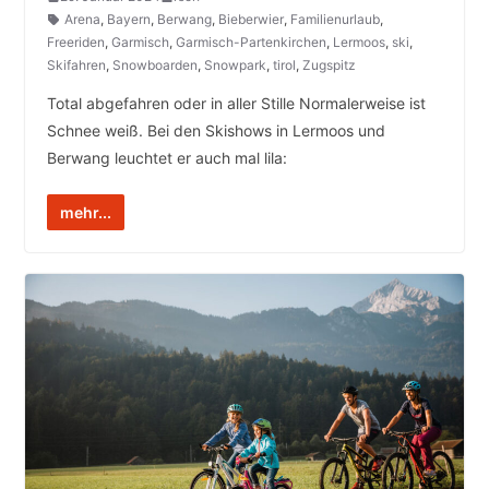
Arena
,
Bayern
,
Berwang
,
Bieberwier
,
Familienurlaub
,
Freeriden
,
Garmisch
,
Garmisch-Partenkirchen
,
Lermoos
,
ski
,
Skifahren
,
Snowboarden
,
Snowpark
,
tirol
,
Zugspitz
Total abgefahren oder in aller Stille Normalerweise ist
Schnee weiß. Bei den Skishows in Lermoos und
Berwang leuchtet er auch mal lila:
mehr...