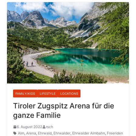
FAMILY/KIDS
LIFESTYLE
LOCATIONS
Tiroler Zugspitz Arena für die
ganze Familie
6. August 2022
rsch
Alm
,
Arena
,
Ehrwald
,
Ehrwalder
,
Ehrwalder Almbahn
,
Freeriden