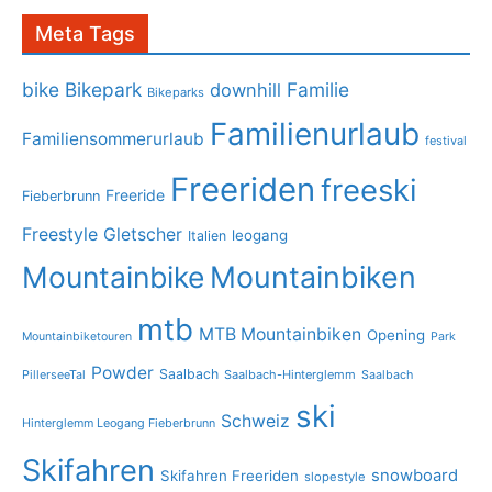
Meta Tags
bike
Bikepark
Familie
downhill
Bikeparks
Familienurlaub
Familiensommerurlaub
festival
Freeriden
freeski
Freeride
Fieberbrunn
Freestyle
Gletscher
leogang
Italien
Mountainbike
Mountainbiken
mtb
MTB Mountainbiken
Opening
Mountainbiketouren
Park
Powder
Saalbach
PillerseeTal
Saalbach-Hinterglemm
Saalbach
ski
Schweiz
Hinterglemm Leogang Fieberbrunn
Skifahren
snowboard
Skifahren Freeriden
slopestyle