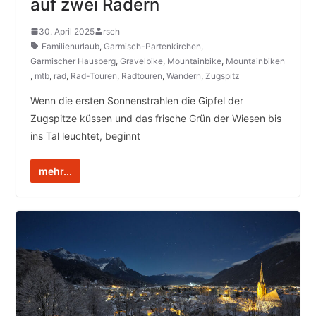
auf zwei Rädern
30. April 2025
rsch
Familienurlaub
,
Garmisch-Partenkirchen
,
Garmischer Hausberg
,
Gravelbike
,
Mountainbike
,
Mountainbiken
,
mtb
,
rad
,
Rad-Touren
,
Radtouren
,
Wandern
,
Zugspitz
Wenn die ersten Sonnenstrahlen die Gipfel der
Zugspitze küssen und das frische Grün der Wiesen bis
ins Tal leuchtet, beginnt
mehr...