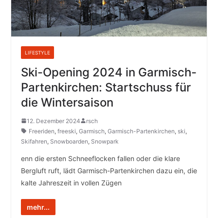
LIFESTYLE
Ski-Opening 2024 in Garmisch-
Partenkirchen: Startschuss für
die Wintersaison
12. Dezember 2024
rsch
Freeriden
,
freeski
,
Garmisch
,
Garmisch-Partenkirchen
,
ski
,
Skifahren
,
Snowboarden
,
Snowpark
enn die ersten Schneeflocken fallen oder die klare
Bergluft ruft, lädt Garmisch-Partenkirchen dazu ein, die
kalte Jahreszeit in vollen Zügen
mehr...