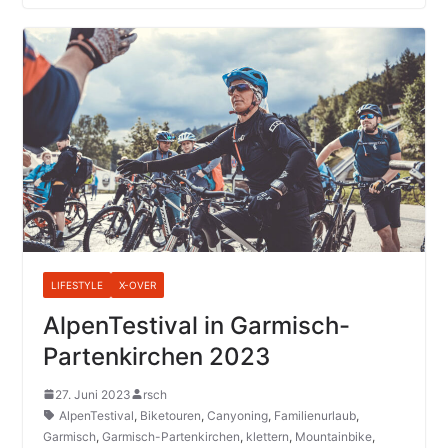
LIFESTYLE
X-OVER
AlpenTestival in Garmisch-
Partenkirchen 2023
27. Juni 2023
rsch
AlpenTestival
,
Biketouren
,
Canyoning
,
Familienurlaub
,
Garmisch
,
Garmisch-Partenkirchen
,
klettern
,
Mountainbike
,