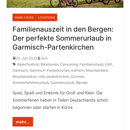
FAMILY/KIDS
LOCATIONS
Familienauszeit in den Bergen:
Der perfekte Sommerurlaub in
Garmisch-Partenkirchen
22. Juli 2023
rsch
AlpenTestival
,
Biketouren
,
Canyoning
,
Familienurlaub
,
GAP
,
Garmisch
,
Garmisch-Partenkirchen
,
klettern
,
Mountainbike
,
Mountainbiken
,
mtb
,
partenkirchen
,
Sommer
,
Sommerfamilienurlaub
,
Sommerurlaub
,
Wander
Spiel, Spaß und Erlebnis für Groß und Klein: Die
Sommerferien haben in Teilen Deutschlands schon
begonnen oder starten in Kürze
mehr...