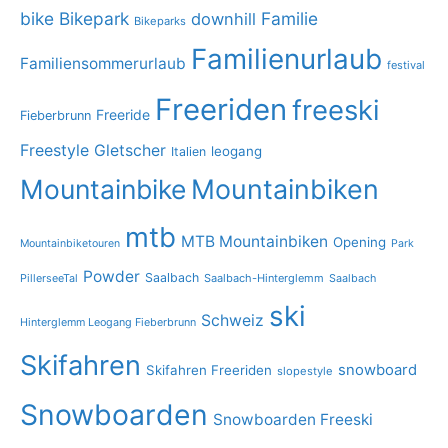
bike
Bikepark
Familie
downhill
Bikeparks
Familienurlaub
Familiensommerurlaub
festival
Freeriden
freeski
Freeride
Fieberbrunn
Freestyle
Gletscher
leogang
Italien
Mountainbike
Mountainbiken
mtb
MTB Mountainbiken
Opening
Mountainbiketouren
Park
Powder
Saalbach
PillerseeTal
Saalbach-Hinterglemm
Saalbach
ski
Schweiz
Hinterglemm Leogang Fieberbrunn
Skifahren
snowboard
Skifahren Freeriden
slopestyle
Snowboarden
Snowboarden Freeski