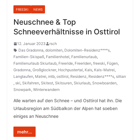
FREESKI
NEWS
Neuschnee & Top
Schneeverhältnisse in Osttirol
12. Januar 2023
rsch
Das Gradonna
,
dolomiten
,
Dolomiten-Residenz****s
,
Familien-Skispaß
,
Familienhotel
,
Familienurlaub
,
Familienurlaub Skiurlaub
,
Freeride
,
Freeriden
,
freeski
,
Fügen
,
Gradonna
,
Großglockner
,
Hochpustertal
,
Kals
,
Kals-Matrei
,
Langlaufen
,
Matrei
,
mtb
,
osttirol
,
Residenz
,
Residenz****s
,
sillian
,
ski
,
Skifahren
,
Skitest
,
Skitouren
,
Skiurlaub
,
Snowboarden
,
Snowpark
,
Winterwandern
Alle warten auf den Schnee – und Osttirol hat ihn. Die
Urlaubsregion am Südbalkon der Alpen hat soeben
einiges an Neuschnee
mehr...