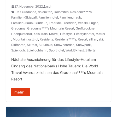
27. November 2022
rsch
Das Gradonna
,
dolomiten
,
Dolomiten-Residenz****s
,
Familien-Skispaß
,
Familienhotel
,
Familienurlaub
,
Familienurlaub Skiurlaub
,
Freeride
,
Freeriden
,
freeski
,
Fügen
,
Gradonna
,
Gradonna****s Mountain Resort
,
Großglockner
,
Hochpustertal
,
Kals
,
Kals-Matrei
,
Lifestyle
,
Lifestylehotel
,
Matrei
,
Mountain
,
osttirol
,
Residenz
,
Residenz****s
,
Resort
,
sillian
,
ski
,
Skifahren
,
Skitest
,
Skiurlaub
,
Snowboarden
,
Snowpark
,
Spieljoch
,
Spieljochbahn
,
Sporthotel
,
WorldSkitest
,
Zillertal
Nächste Auszeichnung für das Lifestyle-Hotel am
Eingang des Nationalparks Hohe Tauern: Die World
Travel Awards zeichnen das Gradonna****s Mountain
Resort
mehr...