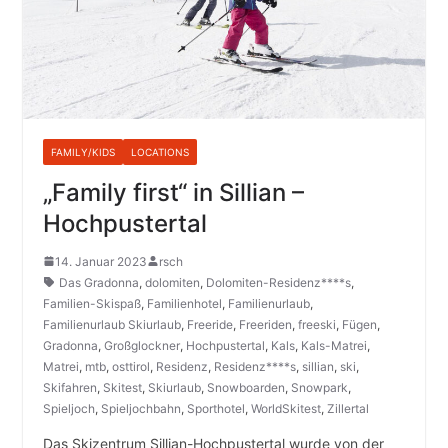
FAMILY/KIDS
LOCATIONS
„Family first“ in Sillian –
Hochpustertal
14. Januar 2023
rsch
Das Gradonna
,
dolomiten
,
Dolomiten-Residenz****s
,
Familien-Skispaß
,
Familienhotel
,
Familienurlaub
,
Familienurlaub Skiurlaub
,
Freeride
,
Freeriden
,
freeski
,
Fügen
,
Gradonna
,
Großglockner
,
Hochpustertal
,
Kals
,
Kals-Matrei
,
Matrei
,
mtb
,
osttirol
,
Residenz
,
Residenz****s
,
sillian
,
ski
,
Skifahren
,
Skitest
,
Skiurlaub
,
Snowboarden
,
Snowpark
,
Spieljoch
,
Spieljochbahn
,
Sporthotel
,
WorldSkitest
,
Zillertal
Das Skizentrum Sillian-Hochpustertal wurde von der