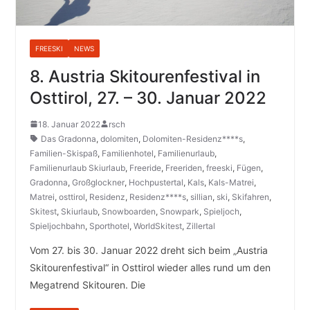
FREESKI
NEWS
8. Austria Skitourenfestival in
Osttirol, 27. – 30. Januar 2022
18. Januar 2022
rsch
Das Gradonna
,
dolomiten
,
Dolomiten-Residenz****s
,
Familien-Skispaß
,
Familienhotel
,
Familienurlaub
,
Familienurlaub Skiurlaub
,
Freeride
,
Freeriden
,
freeski
,
Fügen
,
Gradonna
,
Großglockner
,
Hochpustertal
,
Kals
,
Kals-Matrei
,
Matrei
,
osttirol
,
Residenz
,
Residenz****s
,
sillian
,
ski
,
Skifahren
,
Skitest
,
Skiurlaub
,
Snowboarden
,
Snowpark
,
Spieljoch
,
Spieljochbahn
,
Sporthotel
,
WorldSkitest
,
Zillertal
Vom 27. bis 30. Januar 2022 dreht sich beim „Austria
Skitourenfestival“ in Osttirol wieder alles rund um den
Megatrend Skitouren. Die