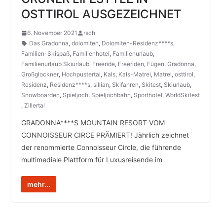
OSTTIROL AUSGEZEICHNET
6. November 2021
rsch
Das Gradonna
,
dolomiten
,
Dolomiten-Residenz****s
,
Familien-Skispaß
,
Familienhotel
,
Familienurlaub
,
Familienurlaub Skiurlaub
,
Freeride
,
Freeriden
,
Fügen
,
Gradonna
,
Großglockner
,
Hochpustertal
,
Kals
,
Kals-Matrei
,
Matrei
,
osttirol
,
Residenz
,
Residenz****s
,
sillian
,
Skifahren
,
Skitest
,
Skiurlaub
,
Snowboarden
,
Spieljoch
,
Spieljochbahn
,
Sporthotel
,
WorldSkitest
,
Zillertal
GRADONNA****S MOUNTAIN RESORT VOM
CONNOISSEUR CIRCE PRÄMIERT! Jährlich zeichnet
der renommierte Connoisseur Circle, die führende
multimediale Plattform für Luxusreisende im
mehr...