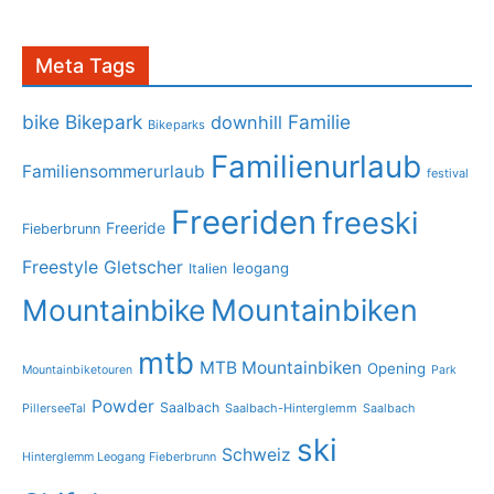
Meta Tags
bike
Bikepark
Familie
downhill
Bikeparks
Familienurlaub
Familiensommerurlaub
festival
Freeriden
freeski
Freeride
Fieberbrunn
Freestyle
Gletscher
leogang
Italien
Mountainbike
Mountainbiken
mtb
MTB Mountainbiken
Opening
Mountainbiketouren
Park
Powder
Saalbach
PillerseeTal
Saalbach-Hinterglemm
Saalbach
ski
Schweiz
Hinterglemm Leogang Fieberbrunn