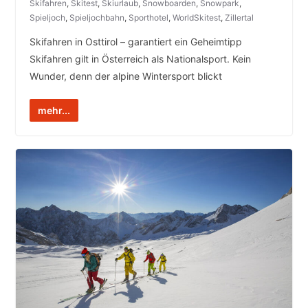
Skifahren
,
Skitest
,
Skiurlaub
,
Snowboarden
,
Snowpark
,
Spieljoch
,
Spieljochbahn
,
Sporthotel
,
WorldSkitest
,
Zillertal
Skifahren in Osttirol – garantiert ein Geheimtipp
Skifahren gilt in Österreich als Nationalsport. Kein
Wunder, denn der alpine Wintersport blickt
mehr...