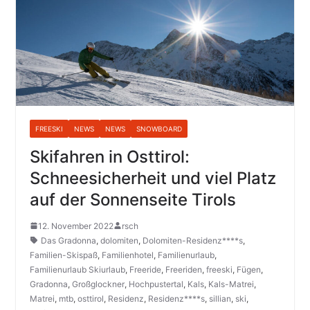
FREESKI
NEWS
NEWS
SNOWBOARD
Skifahren in Osttirol:
Schneesicherheit und viel Platz
auf der Sonnenseite Tirols
12. November 2022
rsch
Das Gradonna
,
dolomiten
,
Dolomiten-Residenz****s
,
Familien-Skispaß
,
Familienhotel
,
Familienurlaub
,
Familienurlaub Skiurlaub
,
Freeride
,
Freeriden
,
freeski
,
Fügen
,
Gradonna
,
Großglockner
,
Hochpustertal
,
Kals
,
Kals-Matrei
,
Matrei
,
mtb
,
osttirol
,
Residenz
,
Residenz****s
,
sillian
,
ski
,