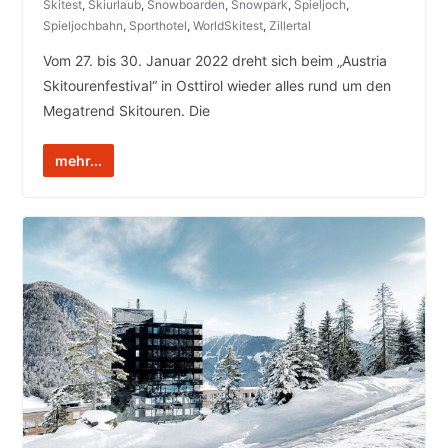
Skitest
,
Skiurlaub
,
Snowboarden
,
Snowpark
,
Spieljoch
,
Spieljochbahn
,
Sporthotel
,
WorldSkitest
,
Zillertal
Vom 27. bis 30. Januar 2022 dreht sich beim „Austria
Skitourenfestival“ in Osttirol wieder alles rund um den
Megatrend Skitouren. Die
mehr...