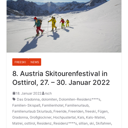
FREESKI
NEWS
8. Austria Skitourenfestival in
Osttirol, 27. – 30. Januar 2022
18. Januar 2022
rsch
Das Gradonna
,
dolomiten
,
Dolomiten-Residenz****s
,
Familien-Skispaß
,
Familienhotel
,
Familienurlaub
,
Familienurlaub Skiurlaub
,
Freeride
,
Freeriden
,
freeski
,
Fügen
,
Gradonna
,
Großglockner
,
Hochpustertal
,
Kals
,
Kals-Matrei
,
Matrei
,
osttirol
,
Residenz
,
Residenz****s
,
sillian
,
ski
,
Skifahren
,