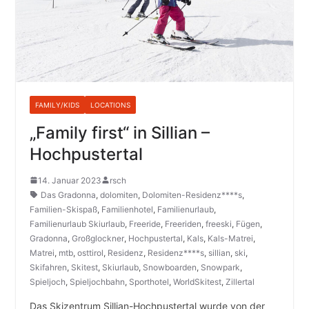
FAMILY/KIDS
LOCATIONS
„Family first“ in Sillian –
Hochpustertal
14. Januar 2023
rsch
Das Gradonna
,
dolomiten
,
Dolomiten-Residenz****s
,
Familien-Skispaß
,
Familienhotel
,
Familienurlaub
,
Familienurlaub Skiurlaub
,
Freeride
,
Freeriden
,
freeski
,
Fügen
,
Gradonna
,
Großglockner
,
Hochpustertal
,
Kals
,
Kals-Matrei
,
Matrei
,
mtb
,
osttirol
,
Residenz
,
Residenz****s
,
sillian
,
ski
,
Skifahren
,
Skitest
,
Skiurlaub
,
Snowboarden
,
Snowpark
,
Spieljoch
,
Spieljochbahn
,
Sporthotel
,
WorldSkitest
,
Zillertal
Das Skizentrum Sillian-Hochpustertal wurde von der