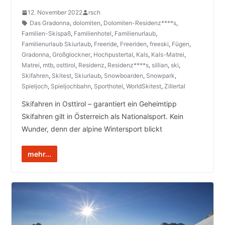
12. November 2022
rsch
Das Gradonna
,
dolomiten
,
Dolomiten-Residenz****s
,
Familien-Skispaß
,
Familienhotel
,
Familienurlaub
,
Familienurlaub Skiurlaub
,
Freeride
,
Freeriden
,
freeski
,
Fügen
,
Gradonna
,
Großglockner
,
Hochpustertal
,
Kals
,
Kals-Matrei
,
Matrei
,
mtb
,
osttirol
,
Residenz
,
Residenz****s
,
sillian
,
ski
,
Skifahren
,
Skitest
,
Skiurlaub
,
Snowboarden
,
Snowpark
,
Spieljoch
,
Spieljochbahn
,
Sporthotel
,
WorldSkitest
,
Zillertal
Skifahren in Osttirol – garantiert ein Geheimtipp
Skifahren gilt in Österreich als Nationalsport. Kein
Wunder, denn der alpine Wintersport blickt
mehr...