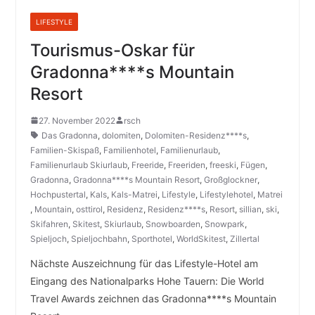
LIFESTYLE
Tourismus-Oskar für
Gradonna****s Mountain
Resort
27. November 2022
rsch
Das Gradonna
,
dolomiten
,
Dolomiten-Residenz****s
,
Familien-Skispaß
,
Familienhotel
,
Familienurlaub
,
Familienurlaub Skiurlaub
,
Freeride
,
Freeriden
,
freeski
,
Fügen
,
Gradonna
,
Gradonna****s Mountain Resort
,
Großglockner
,
Hochpustertal
,
Kals
,
Kals-Matrei
,
Lifestyle
,
Lifestylehotel
,
Matrei
,
Mountain
,
osttirol
,
Residenz
,
Residenz****s
,
Resort
,
sillian
,
ski
,
Skifahren
,
Skitest
,
Skiurlaub
,
Snowboarden
,
Snowpark
,
Spieljoch
,
Spieljochbahn
,
Sporthotel
,
WorldSkitest
,
Zillertal
Nächste Auszeichnung für das Lifestyle-Hotel am
Eingang des Nationalparks Hohe Tauern: Die World
Travel Awards zeichnen das Gradonna****s Mountain