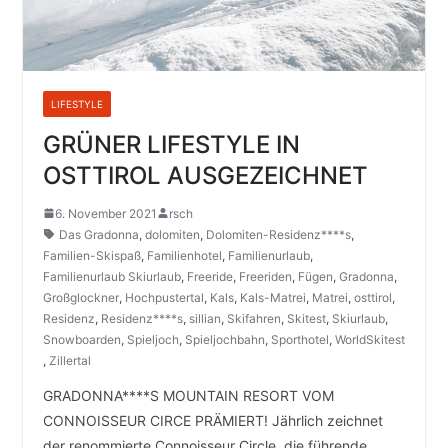
LIFESTYLE
GRÜNER LIFESTYLE IN
OSTTIROL AUSGEZEICHNET
6. November 2021
rsch
Das Gradonna
,
dolomiten
,
Dolomiten-Residenz****s
,
Familien-Skispaß
,
Familienhotel
,
Familienurlaub
,
Familienurlaub Skiurlaub
,
Freeride
,
Freeriden
,
Fügen
,
Gradonna
,
Großglockner
,
Hochpustertal
,
Kals
,
Kals-Matrei
,
Matrei
,
osttirol
,
Residenz
,
Residenz****s
,
sillian
,
Skifahren
,
Skitest
,
Skiurlaub
,
Snowboarden
,
Spieljoch
,
Spieljochbahn
,
Sporthotel
,
WorldSkitest
,
Zillertal
GRADONNA****S MOUNTAIN RESORT VOM
CONNOISSEUR CIRCE PRÄMIERT! Jährlich zeichnet
der renommierte Connoisseur Circle, die führende