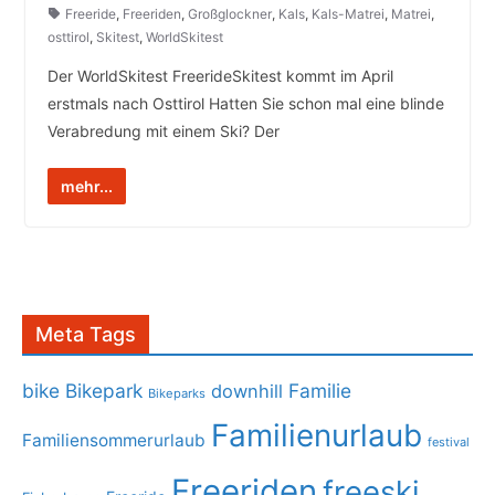
Freeride
,
Freeriden
,
Großglockner
,
Kals
,
Kals-Matrei
,
Matrei
,
osttirol
,
Skitest
,
WorldSkitest
Der WorldSkitest FreerideSkitest kommt im April
erstmals nach Osttirol Hatten Sie schon mal eine blinde
Verabredung mit einem Ski? Der
mehr...
Meta Tags
bike
Bikepark
Familie
downhill
Bikeparks
Familienurlaub
Familiensommerurlaub
festival
Freeriden
freeski