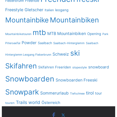
Freeride
Fieberbrunn
Freestyle
Gletscher
leogang
Italien
Mountainbike
Mountainbiken
mtb
MTB Mountainbiken
Opening
Mountainbiketouren
Park
Powder
Saalbach
PillerseeTal
Saalbach-Hinterglemm
Saalbach
ski
Schweiz
Hinterglemm Leogang Fieberbrunn
Skifahren
snowboard
Skifahren Freeriden
slopestyle
Snowboarden
Snowboarden Freeski
Snowpark
tirol
Sommerurlaub
tour
Tiefschnee
Trails
world
Österreich
touren