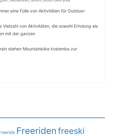
grain
,
Wasserwelt
,
woom
,
woom bike area
mmer eine Fülle von Aktivitäten für Outdoor-
ielzahl von Aktivitäten, die sowohl Erholung als
en mit der ganzen
grain stehen Mountainbike kostenlos zur
Freeriden
freeski
Freeride