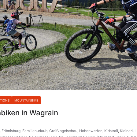
TIONS
MOUNTAINBIKE
biken in Wagrain
,
Erlbnisburg
,
Familienurlaub
,
Greifvogelschau
,
Hohenwerfen
,
Kidstrail
,
Kleinarl
,
L