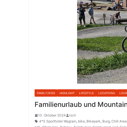
FAMILY/KIDS
HIGHLIGHT
LIFESTYLE
LOCATIONS
LOCA
Familienurlaub und Mountain
10. Oktober 2024
rsch
4*S Sporthotel Wagrain
,
bike
,
Bikepark
,
Burg
,
Chill Area