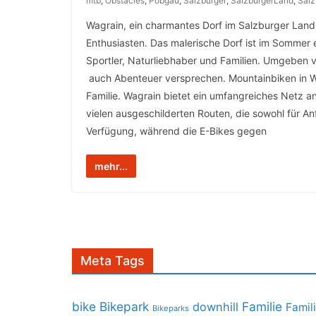
mtb
,
Obstacles
,
Pobgau
,
Salzburger
,
SalzburgerLand
,
Salz
Wagrain, ein charmantes Dorf im Salzburger Land, i
Enthusiasten. Das malerische Dorf ist im Sommer 
Sportler, Naturliebhaber und Familien. Umgeben v
auch Abenteuer versprechen. Mountainbiken in Wa
Familie. Wagrain bietet ein umfangreiches Netz 
vielen ausgeschilderten Routen, die sowohl für An
Verfügung, während die E-Bikes gegen
mehr...
Meta Tags
bike
Bikepark
Familie
downhill
Famil
Bikeparks