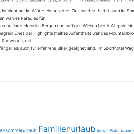
burgerland Card
,
Salzburger Land
,
St. Johann im Pongau/Alpendorf
,
Trails
,
V
,
Wa
st nicht nur im Winter ein beliebtes Ziel, sondern bietet auch im So
ein wahres Paradies für
on beeindruckenden Bergen und saftigen Wiesen bietet Wagrain eine V
grain Eines der Highlights meines Aufenthalts war das Mountainbik
an Radwegen, mit
fänger als auch für erfahrene Biker geeignet sind. Im Sporthotel Wa
Familienurlaub
iensommerurlaub
Fieberbrunn
festival