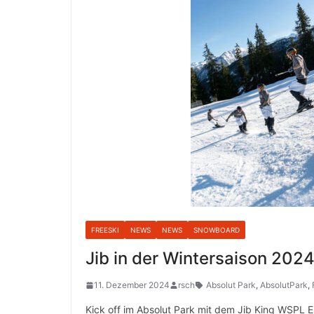
FREESKI
NEWS
NEWS
SNOWBOARD
Jib in der Wintersaison 202
11. Dezember 2024
rsch
Absolut Park
,
AbsolutPark
,
Kick off im Absolut Park mit dem Jib King WSPL E