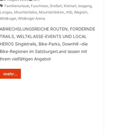
Familienurlaub
,
Fuschlsee
,
Großarl
,
Kleinarl
,
leogang
,
Lungau
,
Mountainbike
,
Mountainbiken
,
mtb
,
Wagrain
,
Wildkogel
,
Wildkogel Arena
ABWECHSLUNGSREICHE ROUTEN, FORDERNDE
TRAILS, WELTKLASSE-EVENTS UND LOCAL
HEROS Singletrails, Bike-Parks, Downhill –die
Bike-Regionen im SalzburgerLand lassen mit
ihrem vielfältigen Angebot
mehr...