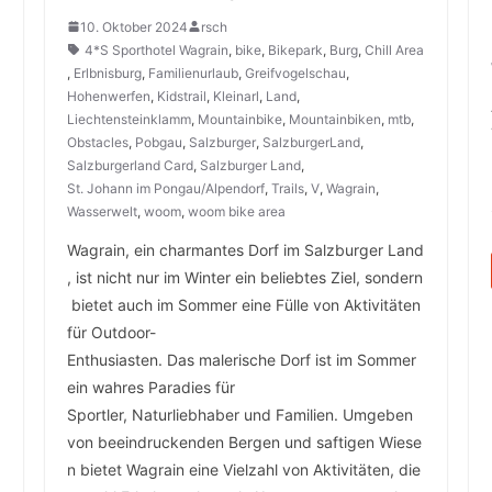
10. Oktober 2024
rsch
4*S Sporthotel Wagrain
,
bike
,
Bikepark
,
Burg
,
Chill Area
,
Erlbnisburg
,
Familienurlaub
,
Greifvogelschau
,
Hohenwerfen
,
Kidstrail
,
Kleinarl
,
Land
,
Liechtensteinklamm
,
Mountainbike
,
Mountainbiken
,
mtb
,
Obstacles
,
Pobgau
,
Salzburger
,
SalzburgerLand
,
Salzburgerland Card
,
Salzburger Land
,
St. Johann im Pongau/Alpendorf
,
Trails
,
V
,
Wagrain
,
Wasserwelt
,
woom
,
woom bike area
Wagrain, ein charmantes Dorf im Salzburger Land
, ist nicht nur im Winter ein beliebtes Ziel, sondern
bietet auch im Sommer eine Fülle von Aktivitäten
für Outdoor-
Enthusiasten. Das malerische Dorf ist im Sommer
ein wahres Paradies für
Sportler, Naturliebhaber und Familien. Umgeben
von beeindruckenden Bergen und saftigen Wiese
n bietet Wagrain eine Vielzahl von Aktivitäten, die