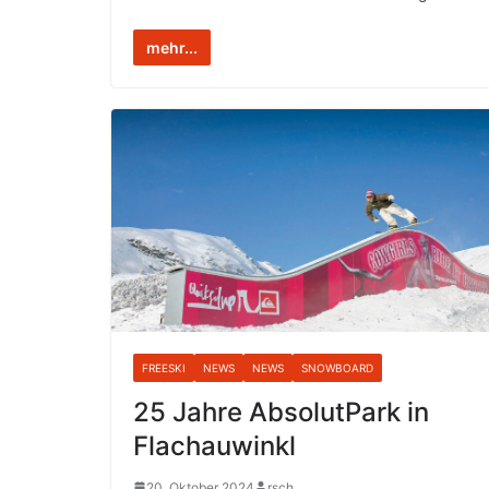
mehr...
FREESKI
NEWS
NEWS
SNOWBOARD
25 Jahre AbsolutPark in
Flachauwinkl
20. Oktober 2024
rsch