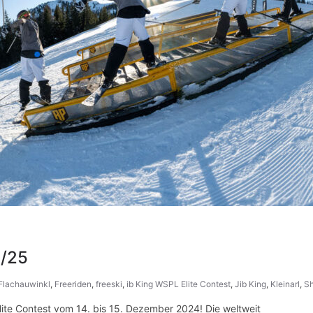
4/25
Flachauwinkl
,
Freeriden
,
freeski
,
ib King WSPL Elite Contest
,
Jib King
,
Kleinarl
,
Sh
lite Contest vom 14. bis 15. Dezember 2024! Die weltweit