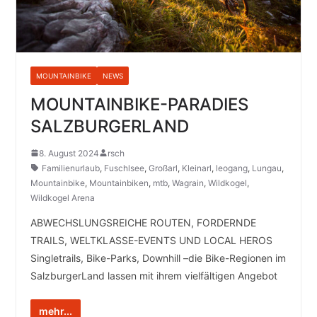
MOUNTAINBIKE
NEWS
MOUNTAINBIKE-PARADIES
SALZBURGERLAND
8. August 2024
rsch
Familienurlaub
,
Fuschlsee
,
Großarl
,
Kleinarl
,
leogang
,
Lungau
,
Mountainbike
,
Mountainbiken
,
mtb
,
Wagrain
,
Wildkogel
,
Wildkogel Arena
ABWECHSLUNGSREICHE ROUTEN, FORDERNDE
TRAILS, WELTKLASSE-EVENTS UND LOCAL HEROS
Singletrails, Bike-Parks, Downhill –die Bike-Regionen im
SalzburgerLand lassen mit ihrem vielfältigen Angebot
mehr...