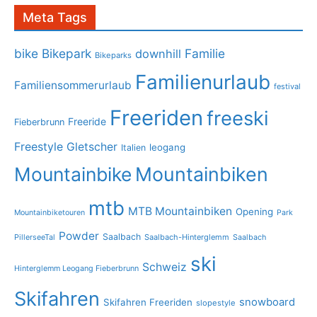
Meta Tags
bike
Bikepark
Familie
downhill
Bikeparks
Familienurlaub
Familiensommerurlaub
festival
Freeriden
freeski
Freeride
Fieberbrunn
Freestyle
Gletscher
leogang
Italien
Mountainbike
Mountainbiken
mtb
MTB Mountainbiken
Opening
Mountainbiketouren
Park
Powder
Saalbach
PillerseeTal
Saalbach-Hinterglemm
Saalbach
ski
Schweiz
Hinterglemm Leogang Fieberbrunn
Skifahren
snowboard
Skifahren Freeriden
slopestyle