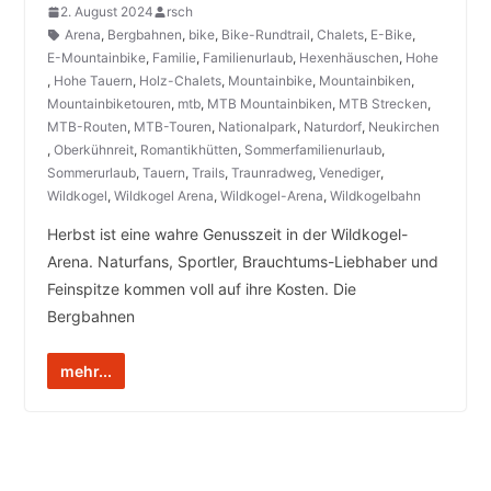
2. August 2024
rsch
Arena
,
Bergbahnen
,
bike
,
Bike-Rundtrail
,
Chalets
,
E-Bike
,
E-Mountainbike
,
Familie
,
Familienurlaub
,
Hexenhäuschen
,
Hohe
,
Hohe Tauern
,
Holz-Chalets
,
Mountainbike
,
Mountainbiken
,
Mountainbiketouren
,
mtb
,
MTB Mountainbiken
,
MTB Strecken
,
MTB-Routen
,
MTB-Touren
,
Nationalpark
,
Naturdorf
,
Neukirchen
,
Oberkühnreit
,
Romantikhütten
,
Sommerfamilienurlaub
,
Sommerurlaub
,
Tauern
,
Trails
,
Traunradweg
,
Venediger
,
Wildkogel
,
Wildkogel Arena
,
Wildkogel-Arena
,
Wildkogelbahn
Herbst ist eine wahre Genusszeit in der Wildkogel-
Arena. Naturfans, Sportler, Brauchtums-Liebhaber und
Feinspitze kommen voll auf ihre Kosten. Die
Bergbahnen
mehr...