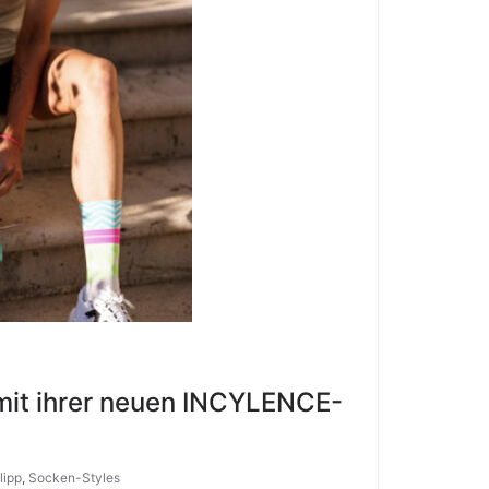
 mit ihrer neuen INCYLENCE-
lipp
,
Socken-Styles