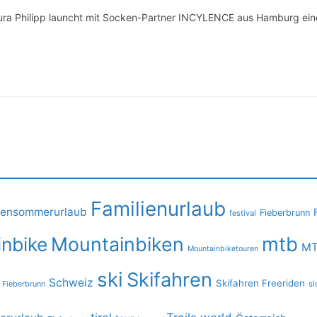
a Philipp launcht mit Socken-Partner INCYLENCE aus Hamburg eine 
Familienurlaub
iensommerurlaub
Fieberbrunn
festival
mtb
nbike
Mountainbiken
MT
Mountainbiketouren
ski
Skifahren
Schweiz
Skifahren Freeriden
 Fieberbrunn
sl