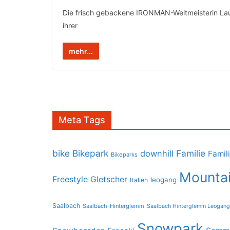
Die frisch gebackene IRONMAN-Weltmeisterin Laur
ihrer
mehr...
Meta Tags
bike
Bikepark
Familie
downhill
Famil
Bikeparks
Mountai
Freestyle
Gletscher
leogang
Italien
Saalbach
Saalbach-Hinterglemm
Saalbach Hinterglemm Leogang
Snowpark