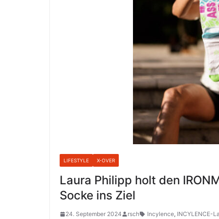
LIFESTYLE
X-OVER
Laura Philipp holt den IRON
Socke ins Ziel
24. September 2024
rsch
Incylence
,
INCYLENCE-La