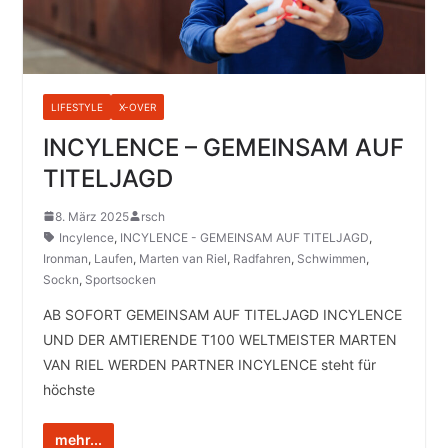
LIFESTYLE
X-OVER
INCYLENCE – GEMEINSAM AUF
TITELJAGD
8. März 2025
rsch
Incylence
,
INCYLENCE - GEMEINSAM AUF TITELJAGD
,
Ironman
,
Laufen
,
Marten van Riel
,
Radfahren
,
Schwimmen
,
Sockn
,
Sportsocken
AB SOFORT GEMEINSAM AUF TITELJAGD INCYLENCE
UND DER AMTIERENDE T100 WELTMEISTER MARTEN
VAN RIEL WERDEN PARTNER INCYLENCE steht für
höchste
mehr...