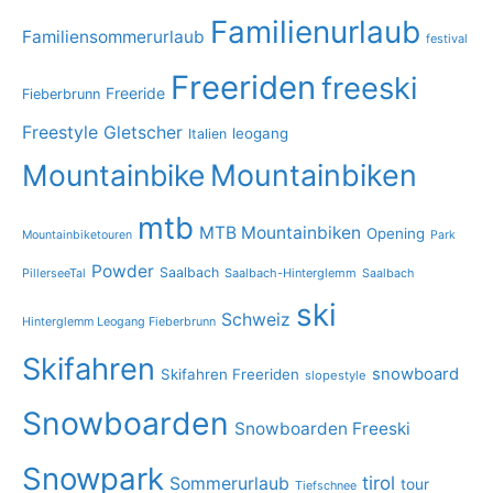
Familienurlaub
Familiensommerurlaub
festival
Freeriden
freeski
Freeride
Fieberbrunn
Freestyle
Gletscher
leogang
Italien
Mountainbike
Mountainbiken
mtb
MTB Mountainbiken
Opening
Mountainbiketouren
Park
Powder
Saalbach
PillerseeTal
Saalbach-Hinterglemm
Saalbach
ski
Schweiz
Hinterglemm Leogang Fieberbrunn
Skifahren
snowboard
Skifahren Freeriden
slopestyle
Snowboarden
Snowboarden Freeski
Snowpark
tirol
Sommerurlaub
tour
Tiefschnee