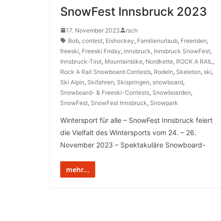
SnowFest Innsbruck 2023
17. November 2023
rsch
Bob
,
contest
,
Eishockey
,
Familienurlaub
,
Freeriden
,
freeski
,
Freeski Friday
,
innsbruck
,
Innsbruck SnowFest
,
Innsbruck-Tirol
,
Mountainbike
,
Nordkette
,
ROCK A RAIL
,
Rock A Rail Snowboard Contests
,
Rodeln
,
Skeleton
,
ski
,
Ski Alpin
,
Skifahren
,
Skispringen
,
snowboard
,
Snowboard- & Freeski-Contests
,
Snowboarden
,
SnowFest
,
SnowFest Innsbruck
,
Snowpark
Wintersport für alle – SnowFest Innsbruck feiert
die Vielfalt des Wintersports vom 24. – 26.
November 2023 – Spektakuläre Snowboard-
mehr...