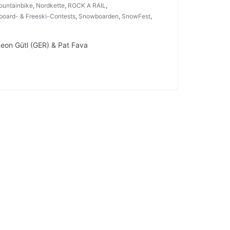
untainbike
,
Nordkette
,
ROCK A RAIL
,
oard- & Freeski-Contests
,
Snowboarden
,
SnowFest
,
eon Gütl (GER) & Pat Fava