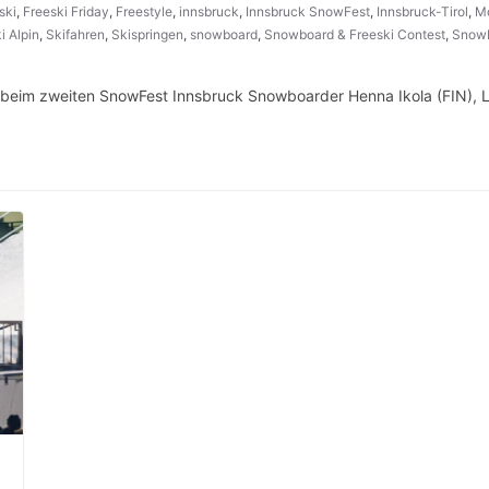
ski
,
Freeski Friday
,
Freestyle
,
innsbruck
,
Innsbruck SnowFest
,
Innsbruck-Tirol
,
Mo
i Alpin
,
Skifahren
,
Skispringen
,
snowboard
,
Snowboard & Freeski Contest
,
Snowb
beim zweiten SnowFest Innsbruck Snowboarder Henna Ikola (FIN), L