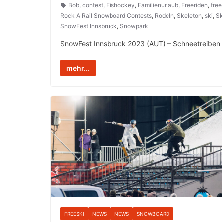
Bob
,
contest
,
Eishockey
,
Familienurlaub
,
Freeriden
,
free
Rock A Rail Snowboard Contests
,
Rodeln
,
Skeleton
,
ski
,
Sk
SnowFest Innsbruck
,
Snowpark
SnowFest Innsbruck 2023 (AUT) – Schneetreiben 
mehr...
FREESKI
NEWS
NEWS
SNOWBOARD