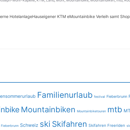
Joseph-Mohr-Kapelle
,
KTM
,
Land
,
Mohr
,
Mountainbike
,
Mountainbiken
,
mtb
,
Rou
Sterne HotelanlageHauseigener KTM eMountainbike Verleih samt Sho
Familienurlaub
iensommerurlaub
Fieberbrunn
festival
mtb
nbike
Mountainbiken
MT
Mountainbiketouren
ski
Skifahren
Schweiz
Skifahren Freeriden
 Fieberbrunn
sl