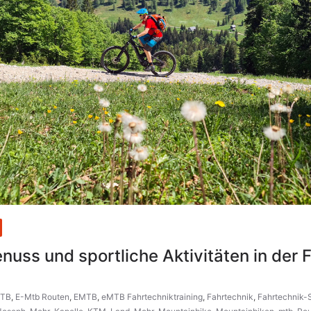
nuss und sportliche Aktivitäten in der
TB
,
E-Mtb Routen
,
EMTB
,
eMTB Fahrtechniktraining
,
Fahrtechnik
,
Fahrtechnik-