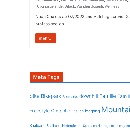
Familienurlaub
,
Fuschel am See
,
Hintersee
,
Joseph Mohr
,
,
Übungsgelände
,
Urlaub
,
WandernJoseph
,
Wellness
Neue Chalets ab 07/2022 und Aufstieg zur vier 
professionellen
mehr...
Meta Tags
bike
Bikepark
Familie
downhill
Famil
Bikeparks
Mountai
Freestyle
Gletscher
leogang
Italien
Saalbach
Saalbach-Hinterglemm
Saalbach Hinterglemm Leogang