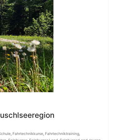
 Fuschlseeregion
Schule
,
Fahrtechnikkurse
,
Fahrtechniktraining
,