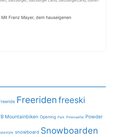
ten
,
Salzburger
,
Salzburger Land
,
SalzburgerLand
,
touren
p Mit Franz Mayer, dem hauseigenen
Freeriden
freeski
Freeride
B Mountainbiken
Powder
Opening
PillerseeTal
Park
Snowboarden
snowboard
opestyle