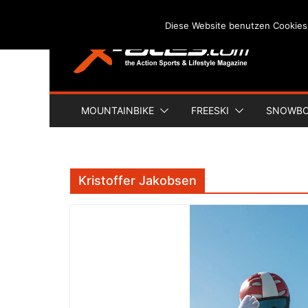
Skip
Diese Website benutzen Cookies
to
content
MOUNTAINBIKE
FREESKI
SNOWB
Kristoffer Jakobsen