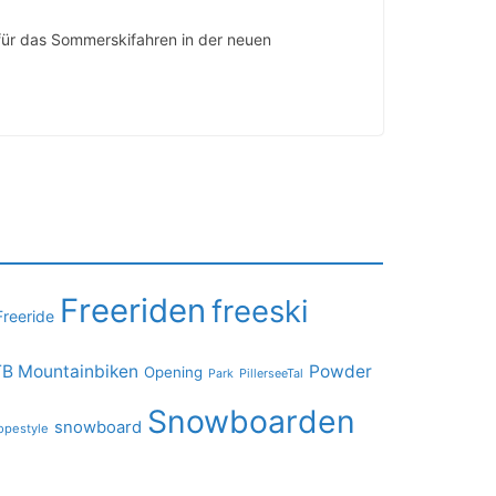
für das Sommerskifahren in der neuen
Freeriden
freeski
Freeride
B Mountainbiken
Powder
Opening
PillerseeTal
Park
Snowboarden
snowboard
opestyle