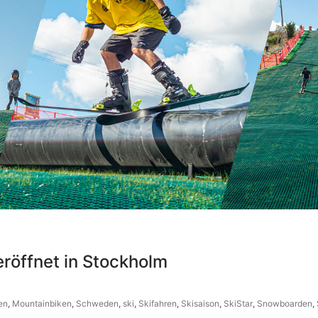
 eröffnet in Stockholm
en
,
Mountainbiken
,
Schweden
,
ski
,
Skifahren
,
Skisaison
,
SkiStar
,
Snowboarden
,