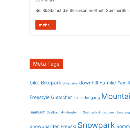
SummerSki
Bei SkiStar ist die Skisaison eröffnet: SummerS
mehr...
Meta Tags
bike
Bikepark
Familie
downhill
Famil
Bikeparks
Mountai
Freestyle
Gletscher
leogang
Italien
Saalbach
Saalbach-Hinterglemm
Saalbach Hinterglemm Leogang
Snowpark
Snowboarden Freeski
Somme