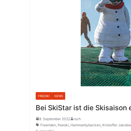
FREESKI
NEWS
Bei SkiStar ist die Skisaison
8. September 2022
rsch
Freeriden
,
freeski
,
Hammarbybacken
,
Kristoffer Jakobs