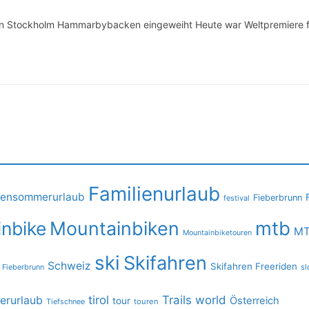
ki in Stockholm Hammarbybacken eingeweiht Heute war Weltpremiere 
Familienurlaub
iensommerurlaub
Fieberbrunn
festival
mtb
nbike
Mountainbiken
MT
Mountainbiketouren
ski
Skifahren
Schweiz
Skifahren Freeriden
 Fieberbrunn
sl
tirol
Trails
world
rurlaub
Österreich
tour
Tiefschnee
touren