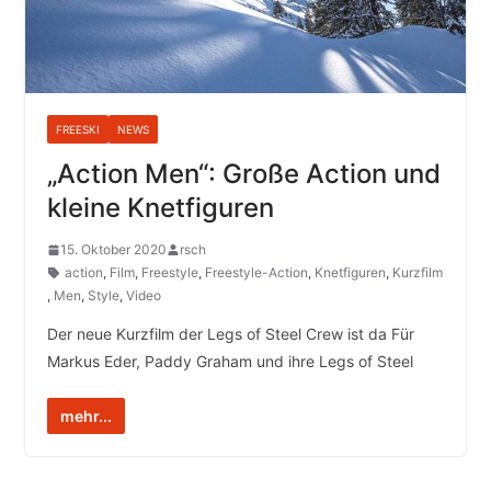
FREESKI
NEWS
„Action Men“: Große Action und
kleine Knetfiguren
15. Oktober 2020
rsch
action
,
Film
,
Freestyle
,
Freestyle-Action
,
Knetfiguren
,
Kurzfilm
,
Men
,
Style
,
Video
Der neue Kurzfilm der Legs of Steel Crew ist da Für
Markus Eder, Paddy Graham und ihre Legs of Steel
mehr...