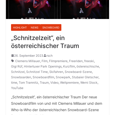
HIGHLIGHT
NEWS
SNOWBOARD
„Schnitzelzeit“, ein
österreichischer Traum
26. September 2023
rsch
Clemens Millauer
,
Film
,
Filmpremiere
,
Freeriden
,
freeski
,
Gigi Rüf
,
Hintertuxer Park Openings
,
Kurzfilm
,
östereischische
,
Schnitzel
,
Schnitzel Time
,
Skifahren
,
Snowboard-Szene
,
Snowboarden
,
Snowboardfilm
,
Snowpark
,
Stubaier Gletscher
,
time
,
Tom Tramnitz
,
Traum
,
Video
,
Weltpremiere
,
Werni Stock
,
YouTube
„Schnitzelzeit“, ein österreichischer Traum Der neue
Snowboardfilm von und mit Clemens Millauer und dem
Who-is-Who der österreichischen Snowboard-Szene