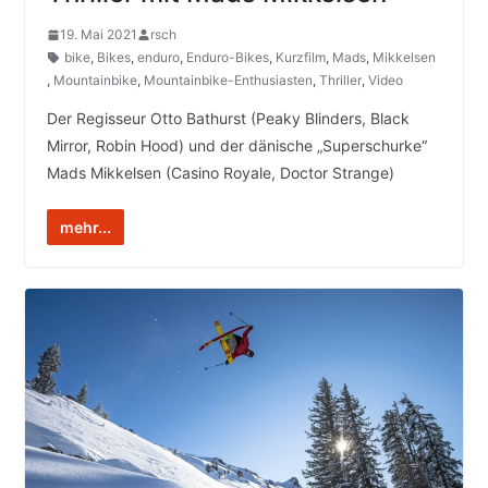
19. Mai 2021
rsch
bike
,
Bikes
,
enduro
,
Enduro-Bikes
,
Kurzfilm
,
Mads
,
Mikkelsen
,
Mountainbike
,
Mountainbike-Enthusiasten
,
Thriller
,
Video
Der Regisseur Otto Bathurst (Peaky Blinders, Black
Mirror, Robin Hood) und der dänische „Superschurke“
Mads Mikkelsen (Casino Royale, Doctor Strange)
mehr...