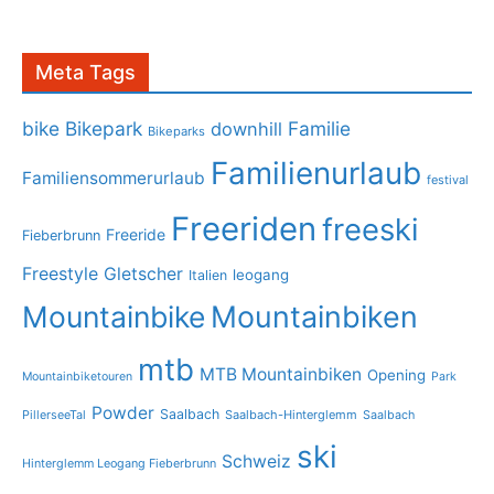
Meta Tags
bike
Bikepark
Familie
downhill
Bikeparks
Familienurlaub
Familiensommerurlaub
festival
Freeriden
freeski
Freeride
Fieberbrunn
Freestyle
Gletscher
leogang
Italien
Mountainbike
Mountainbiken
mtb
MTB Mountainbiken
Opening
Mountainbiketouren
Park
Powder
Saalbach
PillerseeTal
Saalbach-Hinterglemm
Saalbach
ski
Schweiz
Hinterglemm Leogang Fieberbrunn