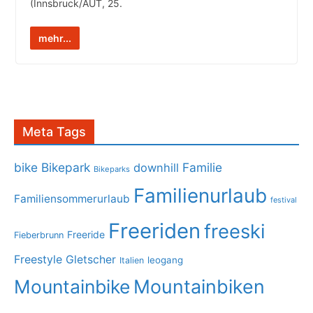
(Innsbruck/AUT, 25.
mehr...
Meta Tags
bike
Bikepark
Familie
downhill
Bikeparks
Familienurlaub
Familiensommerurlaub
festival
Freeriden
freeski
Freeride
Fieberbrunn
Freestyle
Gletscher
leogang
Italien
Mountainbike
Mountainbiken