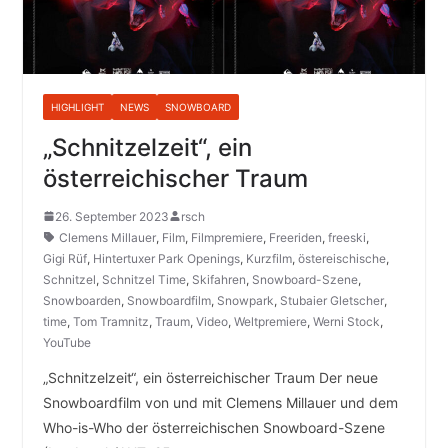
HIGHLIGHT
NEWS
SNOWBOARD
„Schnitzelzeit“, ein
österreichischer Traum
26. September 2023
rsch
Clemens Millauer
,
Film
,
Filmpremiere
,
Freeriden
,
freeski
,
Gigi Rüf
,
Hintertuxer Park Openings
,
Kurzfilm
,
östereischische
,
Schnitzel
,
Schnitzel Time
,
Skifahren
,
Snowboard-Szene
,
Snowboarden
,
Snowboardfilm
,
Snowpark
,
Stubaier Gletscher
,
time
,
Tom Tramnitz
,
Traum
,
Video
,
Weltpremiere
,
Werni Stock
,
YouTube
„Schnitzelzeit“, ein österreichischer Traum Der neue
Snowboardfilm von und mit Clemens Millauer und dem
Who-is-Who der österreichischen Snowboard-Szene