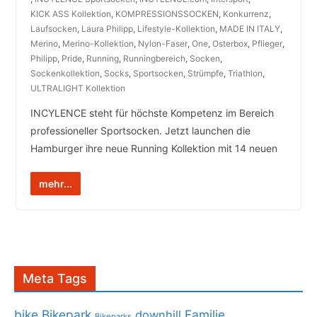
KICK ASS Kollektion
,
KOMPRESSIONSSOCKEN
,
Konkurrenz
,
Laufsocken
,
Laura Philipp
,
Lifestyle-Kollektion
,
MADE IN ITALY
,
Merino
,
Merino-Kollektion
,
Nylon-Faser
,
One
,
Osterbox
,
Pflieger
,
Philipp
,
Pride
,
Running
,
Runningbereich
,
Socken
,
Sockenkollektion
,
Socks
,
Sportsocken
,
Strümpfe
,
Triathlon
,
ULTRALIGHT Kollektion
INCYLENCE steht für höchste Kompetenz im Bereich
professioneller Sportsocken. Jetzt launchen die
Hamburger ihre neue Running Kollektion mit 14 neuen
mehr...
Meta Tags
bike
Bikepark
Familie
downhill
Bikeparks