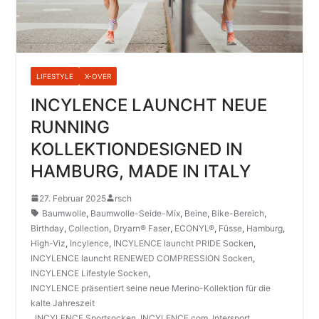
LIFESTYLE
X-OVER
INCYLENCE LAUNCHT NEUE
RUNNING
KOLLEKTIONDESIGNED IN
HAMBURG, MADE IN ITALY
27. Februar 2025
rsch
Baumwolle
,
Baumwolle-Seide-Mix
,
Beine
,
Bike-Bereich
,
Birthday
,
Collection
,
Dryarn® Faser
,
ECONYL®
,
Füsse
,
Hamburg
,
High-Viz
,
Incylence
,
INCYLENCE launcht PRIDE Socken
,
INCYLENCE launcht RENEWED COMPRESSION Socken
,
INCYLENCE Lifestyle Socken
,
INCYLENCE präsentiert seine neue Merino-Kollektion für die
kalte Jahreszeit
,
INCYLENCE Sportsocken
,
INCYLENCE.com
,
Intersport
,