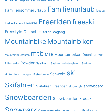
Familienurlaub
Familiensommerurlaub
festival
Freeriden
freeski
Freeride
Fieberbrunn
Freestyle
Gletscher
leogang
Italien
Mountainbike
Mountainbiken
mtb
MTB Mountainbiken
Opening
Mountainbiketouren
Park
Powder
Saalbach
PillerseeTal
Saalbach-Hinterglemm
Saalbach
ski
Schweiz
Hinterglemm Leogang Fieberbrunn
Skifahren
snowboard
Skifahren Freeriden
slopestyle
Snowboarden
Snowboarden Freeski
Snowpark
tirol
Sommerurlaub