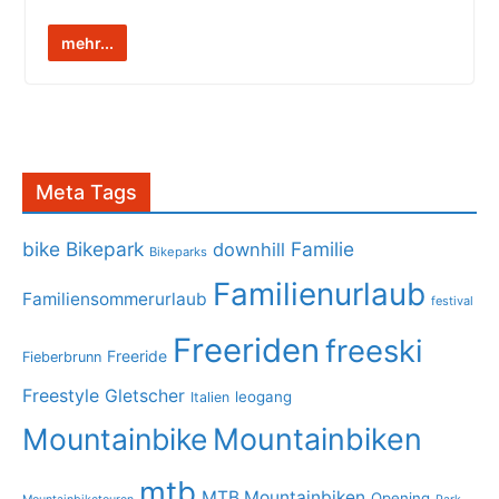
mehr...
Meta Tags
bike
Bikepark
Familie
downhill
Bikeparks
Familienurlaub
Familiensommerurlaub
festival
Freeriden
freeski
Freeride
Fieberbrunn
Freestyle
Gletscher
leogang
Italien
Mountainbike
Mountainbiken
mtb
MTB Mountainbiken
Opening