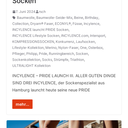
Socken
7. Juni 2024
rsch
Baumwolle
,
Baumwolle-Seide-Mix
,
Beine
,
Birthday
,
Collection
,
Dryarn® Faser
,
ECONYL®
,
Füsse
,
Incylence
,
INCYLENCE launcht PRIDE Socken
,
INCYLENCE Lifestyle Socken
,
INCYLENCE.com
,
Intersport
,
KOMPRESSIONSSOCKEN
,
Konkurrenz
,
Laufsocken
,
Lifestyle-Kollektion
,
Merino
,
Nylon-Faser
,
One
,
Osterbox
,
Pflieger
,
Philipp
,
Pride
,
Runningbereich
,
Socken
,
Sockenkollektion
,
Socks
,
Strümpfe
,
Triathlon
,
ULTRALIGHT Kollektion
INCYLENCE – PRIDE LAUNCH III. ALLER GUTEN DINGE
SIND DREI INCYLENCE, der Sockenspezialist aus
Hamburg launcht heute seine neue PRIDE
mehr...