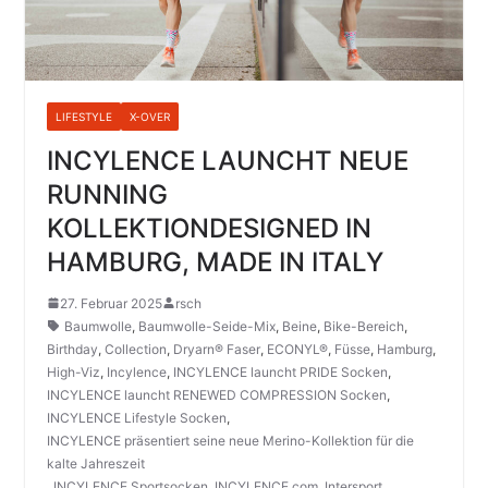
LIFESTYLE
X-OVER
INCYLENCE LAUNCHT NEUE
RUNNING
KOLLEKTIONDESIGNED IN
HAMBURG, MADE IN ITALY
27. Februar 2025
rsch
Baumwolle
,
Baumwolle-Seide-Mix
,
Beine
,
Bike-Bereich
,
Birthday
,
Collection
,
Dryarn® Faser
,
ECONYL®
,
Füsse
,
Hamburg
,
High-Viz
,
Incylence
,
INCYLENCE launcht PRIDE Socken
,
INCYLENCE launcht RENEWED COMPRESSION Socken
,
INCYLENCE Lifestyle Socken
,
INCYLENCE präsentiert seine neue Merino-Kollektion für die
kalte Jahreszeit
,
INCYLENCE Sportsocken
,
INCYLENCE.com
,
Intersport
,