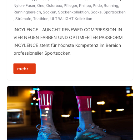
Nylon-Faser
,
One
,
Osterbox
,
Pflieger
,
Philipp
,
Pride
,
Running
,
Runningbereich
,
Socken
,
Sockenkollektion
,
Socks
,
Sportsocken
,
Strümpfe
,
Triathlon
,
ULTRALIGHT Kollektion
INCYLENCE LAUNCHT RENEWED COMPRESSION IN
VIER NEUEN FARBEN UND OPTIMIERTER PASSFORM
INCYLENCE steht für höchste Kompetenz im Bereich
professioneller Sportsocken.
mehr...