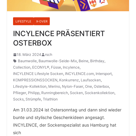
LIFESTYLE
X-OVER
INCYLENCE PRÄSENTIERT
OSTERBOX
18. März 2024
rsch
Baumwolle
,
Baumwolle-Seide-Mix
,
Beine
,
Birthday
,
Collection
,
ECONYL®
,
Füsse
,
Incylence
,
INCYLENCE Lifestyle Socken
,
INCYLENCE.com
,
Intersport
,
KOMPRESSIONSSOCKEN
,
Konkurrenz
,
Laufsocken
,
Lifestyle-Kollektion
,
Merino
,
Nylon-Faser
,
One
,
Osterbox
,
Pflieger
,
Philipp
,
Runningbereich
,
Socken
,
Sockenkollektion
,
Socks
,
Strümpfe
,
Triathlon
Am 31.03.2024 ist Ostersonntag und dann sind wieder
bunte und stylische Geschenkideen angesagt.
INCYLENCE, der Sockenspezialist aus Hamburg hat
sich