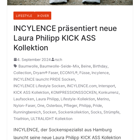
LIFESTYLE
X-OVER
INCYLENCE präsentiert neue
Laura Philipp KICK ASS
Kollektion
4. September 2024
rsch
Baumwolle
,
Baumwolle-Seide-Mix
,
Beine
,
Birthday
,
Collection
,
Dryarn® Faser
,
ECONYL®
,
Füsse
,
Incylence
,
INCYLENCE launcht PRIDE Socken
,
INCYLENCE Lifestyle Socken
,
INCYLENCE.com
,
Intersport
,
KICK ASS Kollektion
,
KOMPRESSIONSSOCKEN
,
Konkurrenz
,
Laufsocken
,
Laura Philipp
,
Lifestyle-Kollektion
,
Merino
,
Nylon-Faser
,
One
,
Osterbox
,
Pflieger
,
Philipp
,
Pride
,
Runningbereich
,
Socken
,
Sockenkollektion
,
Socks
,
Strümpfe
,
Triathlon
,
ULTRALIGHT Kollektion
INCYLENCE, der Sockenspezialist aus Hamburg
launcht seine neue Laura Philipp KICK ASS Kollektion