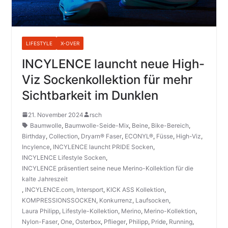
LIFESTYLE
X-OVER
INCYLENCE launcht neue High-
Viz Sockenkollektion für mehr
Sichtbarkeit im Dunklen
21. November 2024
rsch
Baumwolle
,
Baumwolle-Seide-Mix
,
Beine
,
Bike-Bereich
,
Birthday
,
Collection
,
Dryarn® Faser
,
ECONYL®
,
Füsse
,
High-Viz
,
Incylence
,
INCYLENCE launcht PRIDE Socken
,
INCYLENCE Lifestyle Socken
,
INCYLENCE präsentiert seine neue Merino-Kollektion für die
kalte Jahreszeit
,
INCYLENCE.com
,
Intersport
,
KICK ASS Kollektion
,
KOMPRESSIONSSOCKEN
,
Konkurrenz
,
Laufsocken
,
Laura Philipp
,
Lifestyle-Kollektion
,
Merino
,
Merino-Kollektion
,
Nylon-Faser
,
One
,
Osterbox
,
Pflieger
,
Philipp
,
Pride
,
Running
,