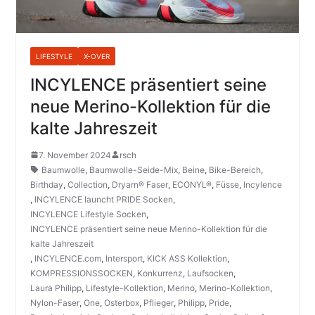
LIFESTYLE
X-OVER
INCYLENCE präsentiert seine
neue Merino-Kollektion für die
kalte Jahreszeit
7. November 2024
rsch
Baumwolle
,
Baumwolle-Seide-Mix
,
Beine
,
Bike-Bereich
,
Birthday
,
Collection
,
Dryarn® Faser
,
ECONYL®
,
Füsse
,
Incylence
,
INCYLENCE launcht PRIDE Socken
,
INCYLENCE Lifestyle Socken
,
INCYLENCE präsentiert seine neue Merino-Kollektion für die
kalte Jahreszeit
,
INCYLENCE.com
,
Intersport
,
KICK ASS Kollektion
,
KOMPRESSIONSSOCKEN
,
Konkurrenz
,
Laufsocken
,
Laura Philipp
,
Lifestyle-Kollektion
,
Merino
,
Merino-Kollektion
,
Nylon-Faser
,
One
,
Osterbox
,
Pflieger
,
Philipp
,
Pride
,