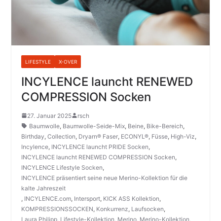
LIFESTYLE
X-OVER
INCYLENCE launcht RENEWED
COMPRESSION Socken
27. Januar 2025
rsch
Baumwolle
,
Baumwolle-Seide-Mix
,
Beine
,
Bike-Bereich
,
Birthday
,
Collection
,
Dryarn® Faser
,
ECONYL®
,
Füsse
,
High-Viz
,
Incylence
,
INCYLENCE launcht PRIDE Socken
,
INCYLENCE launcht RENEWED COMPRESSION Socken
,
INCYLENCE Lifestyle Socken
,
INCYLENCE präsentiert seine neue Merino-Kollektion für die
kalte Jahreszeit
,
INCYLENCE.com
,
Intersport
,
KICK ASS Kollektion
,
KOMPRESSIONSSOCKEN
,
Konkurrenz
,
Laufsocken
,
Laura Philipp
,
Lifestyle-Kollektion
,
Merino
,
Merino-Kollektion
,