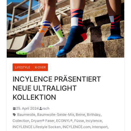
LIFESTYLE
X-OVER
INCYLENCE PRÄSENTIERT
NEUE ULTRALIGHT
KOLLEKTION
25. April 2024
rsch
Baumwolle
,
Baumwolle-Seide-Mix
,
Beine
,
Birthday
,
Collection
,
Dryarn® Faser
,
ECONYL®
,
Füsse
,
Incylence
,
INCYLENCE Lifestyle Socken
,
INCYLENCE.com
,
Intersport
,