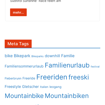
Südtirol Sunshine“ Race feiert am
mehr...
Meta Tags
bike
Bikepark
Familie
downhill
Bikeparks
Familienurlaub
Familiensommerurlaub
festival
Freeriden
freeski
Freeride
Fieberbrunn
Freestyle
Gletscher
leogang
Italien
Mountainbike
Mountainbiken