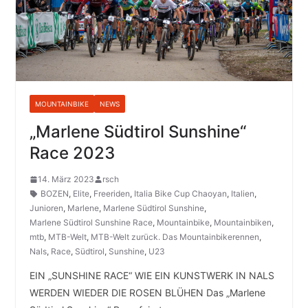
MOUNTAINBIKE
NEWS
„Marlene Südtirol Sunshine“
Race 2023
14. März 2023
rsch
BOZEN
,
Elite
,
Freeriden
,
Italia Bike Cup Chaoyan
,
Italien
,
Junioren
,
Marlene
,
Marlene Südtirol Sunshine
,
Marlene Südtirol Sunshine Race
,
Mountainbike
,
Mountainbiken
,
mtb
,
MTB-Welt
,
MTB-Welt zurück. Das Mountainbikerennen
,
Nals
,
Race
,
Südtirol
,
Sunshine
,
U23
EIN „SUNSHINE RACE“ WIE EIN KUNSTWERK IN NALS
WERDEN WIEDER DIE ROSEN BLÜHEN Das „Marlene