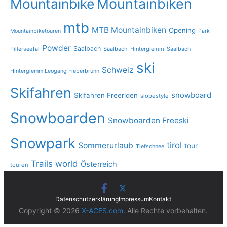
Mountainbike
Mountainbiken
mtb
MTB Mountainbiken
Opening
Mountainbiketouren
Park
Powder
Saalbach
PillerseeTal
Saalbach-Hinterglemm
Saalbach
ski
Schweiz
Hinterglemm Leogang Fieberbrunn
Skifahren
snowboard
Skifahren Freeriden
slopestyle
Snowboarden
Snowboarden Freeski
Snowpark
tirol
Sommerurlaub
tour
Tiefschnee
Trails
world
Österreich
touren
Datenschutzerklärung
Impressum
Kontakt
Copyright © 2026
X-ACES.com
. Alle Rechte vorbehalten.