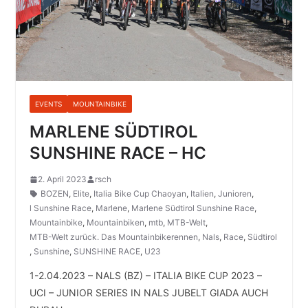
EVENTS
MOUNTAINBIKE
MARLENE SÜDTIROL
SUNSHINE RACE – HC
2. April 2023
rsch
BOZEN
,
Elite
,
Italia Bike Cup Chaoyan
,
Italien
,
Junioren
,
l Sunshine Race
,
Marlene
,
Marlene Südtirol Sunshine Race
,
Mountainbike
,
Mountainbiken
,
mtb
,
MTB-Welt
,
MTB-Welt zurück. Das Mountainbikerennen
,
Nals
,
Race
,
Südtirol
,
Sunshine
,
SUNSHINE RACE
,
U23
1-2.04.2023 – NALS (BZ) – ITALIA BIKE CUP 2023 –
UCI – JUNIOR SERIES IN NALS JUBELT GIADA AUCH