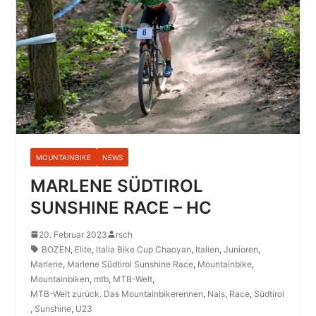
MOUNTAINBIKE
NEWS
MARLENE SÜDTIROL
SUNSHINE RACE – HC
20. Februar 2023
rsch
BOZEN
,
Elite
,
Italia Bike Cup Chaoyan
,
Italien
,
Junioren
,
Marlene
,
Marlene Südtirol Sunshine Race
,
Mountainbike
,
Mountainbiken
,
mtb
,
MTB-Welt
,
MTB-Welt zurück. Das Mountainbikerennen
,
Nals
,
Race
,
Südtirol
,
Sunshine
,
U23