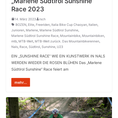
„Marlene Südtirol Sunshine“
Race 2023
14. März 2023
rsch
BOZEN
,
Elite
,
Freeriden
,
Italia Bike Cup Chaoyan
,
Italien
,
Junioren
,
Marlene
,
Marlene Südtirol Sunshine
,
Marlene Südtirol Sunshine Race
,
Mountainbike
,
Mountainbiken
,
mtb
,
MTB-Welt
,
MTB-Welt zurück. Das Mountainbikerennen
,
Nals
,
Race
,
Südtirol
,
Sunshine
,
U23
EIN „SUNSHINE RACE“ WIE EIN KUNSTWERK IN NALS
WERDEN WIEDER DIE ROSEN BLÜHEN Das „Marlene
Südtirol Sunshine“ Race feiert am
mehr...