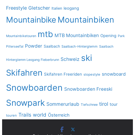
Freestyle
Gletscher
leogang
Italien
Mountainbike
Mountainbiken
mtb
MTB Mountainbiken
Opening
Mountainbiketouren
Park
Powder
Saalbach
PillerseeTal
Saalbach-Hinterglemm
Saalbach
ski
Schweiz
Hinterglemm Leogang Fieberbrunn
Skifahren
snowboard
Skifahren Freeriden
slopestyle
Snowboarden
Snowboarden Freeski
Snowpark
tirol
Sommerurlaub
tour
Tiefschnee
Trails
world
Österreich
touren