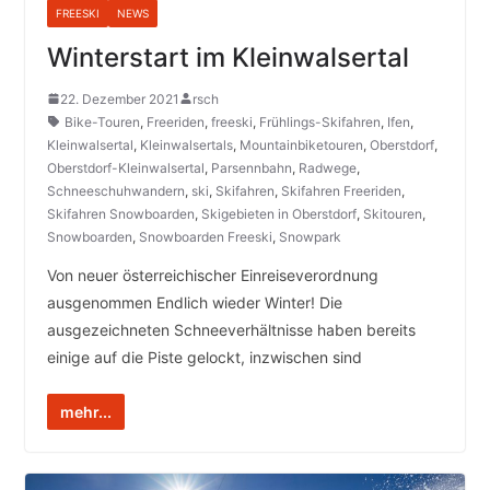
FREESKI
NEWS
Winterstart im Kleinwalsertal
22. Dezember 2021
rsch
Bike-Touren
,
Freeriden
,
freeski
,
Frühlings-Skifahren
,
Ifen
,
Kleinwalsertal
,
Kleinwalsertals
,
Mountainbiketouren
,
Oberstdorf
,
Oberstdorf-Kleinwalsertal
,
Parsennbahn
,
Radwege
,
Schneeschuhwandern
,
ski
,
Skifahren
,
Skifahren Freeriden
,
Skifahren Snowboarden
,
Skigebieten in Oberstdorf
,
Skitouren
,
Snowboarden
,
Snowboarden Freeski
,
Snowpark
Von neuer österreichischer Einreiseverordnung
ausgenommen Endlich wieder Winter! Die
ausgezeichneten Schneeverhältnisse haben bereits
einige auf die Piste gelockt, inzwischen sind
mehr...