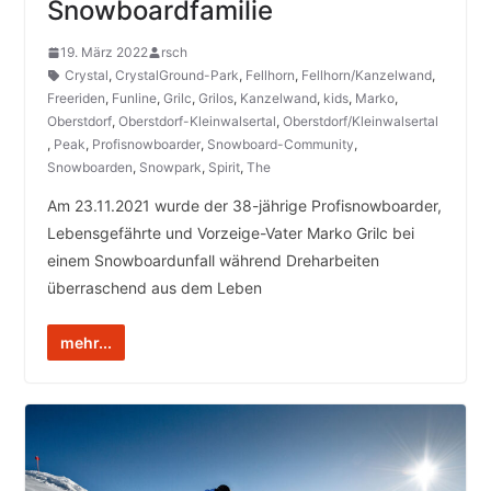
Snowboardfamilie
19. März 2022
rsch
Crystal
,
CrystalGround-Park
,
Fellhorn
,
Fellhorn/Kanzelwand
,
Freeriden
,
Funline
,
Grilc
,
Grilos
,
Kanzelwand
,
kids
,
Marko
,
Oberstdorf
,
Oberstdorf-Kleinwalsertal
,
Oberstdorf/Kleinwalsertal
,
Peak
,
Profisnowboarder
,
Snowboard-Community
,
Snowboarden
,
Snowpark
,
Spirit
,
The
Am 23.11.2021 wurde der 38-jährige Profisnowboarder,
Lebensgefährte und Vorzeige-Vater Marko Grilc bei
einem Snowboardunfall während Dreharbeiten
überraschend aus dem Leben
mehr...