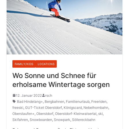
FAMILY/KIDS
LOCATIONS
Wo Sonne und Schnee für
erholsame Wintertage sorgen
12. Januar 2022
rsch
Bad Hindelang+
,
Bergbahnen
,
Familienurlaub
,
Freeriden
,
freeski
,
GUT-Ticket Oberstdorf
,
Königscard
,
Nebelhornbahn
,
Oberstaufen+
,
Oberstdorf
,
Oberstdorf-Kleinwalsertal
,
ski
,
Skifahren
,
Snowboarden
,
Snowpark
,
Söllereckbahn