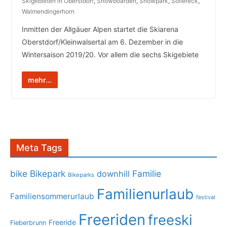
Skigebieten in Oberstdorf
,
Snowboarden
,
Snowpark
,
Söllereck
,
Walmendingerhorn
Inmitten der Allgäuer Alpen startet die Skiarena
Oberstdorf/Kleinwalsertal am 6. Dezember in die
Wintersaison 2019/20. Vor allem die sechs Skigebiete
mehr...
Meta Tags
bike
Bikepark
Familie
downhill
Bikeparks
Familienurlaub
Familiensommerurlaub
festival
Freeriden
freeski
Freeride
Fieberbrunn