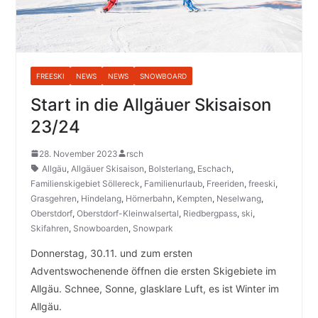
FREESKI
NEWS
NEWS
SNOWBOARD
Start in die Allgäuer Skisaison
23/24
28. November 2023
rsch
Allgäu
,
Allgäuer Skisaison
,
Bolsterlang
,
Eschach
,
Familienskigebiet Söllereck
,
Familienurlaub
,
Freeriden
,
freeski
,
Grasgehren
,
Hindelang
,
Hörnerbahn
,
Kempten
,
Neselwang
,
Oberstdorf
,
Oberstdorf-Kleinwalsertal
,
Riedbergpass
,
ski
,
Skifahren
,
Snowboarden
,
Snowpark
Donnerstag, 30.11. und zum ersten
Adventswochenende öffnen die ersten Skigebiete im
Allgäu. Schnee, Sonne, glasklare Luft, es ist Winter im
Allgäu.