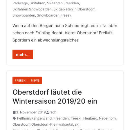
Radwege
,
Skifahren
,
Skifahren Freeriden
,
Skifahren Snowboarden
,
Skigebieten in Oberstdorf
,
Snowboarden
,
Snowboarden Freeski
Wenn auf den Bergen noch Schnee liegt, es im Tal aber
schon nach Frühling riecht, bietet Oberstdorf Freiluft-
Sportlern ein abwechslungsreiches
mehr...
FREESKI
NEWS
Oberstdorf läutet die
Wintersaison 2019/20 ein
3. November 2019
rsch
Fellhorn/Kanzelwand
,
Freeriden
,
freeski
,
Heuberg
,
Nebelhorn
,
Oberstdorf
,
Oberstdorf-Kleinwalsertal
,
ski
,