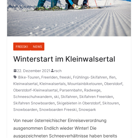
FREESKI
NEWS
Winterstart im Kleinwalsertal
22. Dezember 2021
rsch
Bike-Touren
,
Freeriden
,
freeski
,
Frühlings-Skifahren
,
Ifen
,
Kleinwalsertal
,
Kleinwalsertals
,
Mountainbiketouren
,
Oberstdorf
,
Oberstdorf-Kleinwalsertal
,
Parsennbahn
,
Radwege
,
Schneeschuhwandern
,
ski
,
Skifahren
,
Skifahren Freeriden
,
Skifahren Snowboarden
,
Skigebieten in Oberstdorf
,
Skitouren
,
Snowboarden
,
Snowboarden Freeski
,
Snowpark
Von neuer österreichischer Einreiseverordnung
ausgenommen Endlich wieder Winter! Die
ausgezeichneten Schneeverhältnisse haben bereits