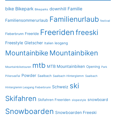
bike
Bikepark
Familie
downhill
Bikeparks
Familienurlaub
Familiensommerurlaub
festival
Freeriden
freeski
Freeride
Fieberbrunn
Freestyle
Gletscher
leogang
Italien
Mountainbike
Mountainbiken
mtb
MTB Mountainbiken
Opening
Mountainbiketouren
Park
Powder
Saalbach
PillerseeTal
Saalbach-Hinterglemm
Saalbach
ski
Schweiz
Hinterglemm Leogang Fieberbrunn
Skifahren
snowboard
Skifahren Freeriden
slopestyle
Snowboarden
Snowboarden Freeski