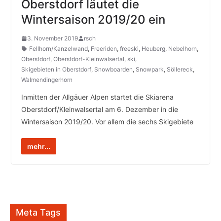
Oberstdorf läutet die
Wintersaison 2019/20 ein
3. November 2019
rsch
Fellhorn/Kanzelwand
,
Freeriden
,
freeski
,
Heuberg
,
Nebelhorn
,
Oberstdorf
,
Oberstdorf-Kleinwalsertal
,
ski
,
Skigebieten in Oberstdorf
,
Snowboarden
,
Snowpark
,
Söllereck
,
Walmendingerhorn
Inmitten der Allgäuer Alpen startet die Skiarena
Oberstdorf/Kleinwalsertal am 6. Dezember in die
Wintersaison 2019/20. Vor allem die sechs Skigebiete
mehr...
Meta Tags