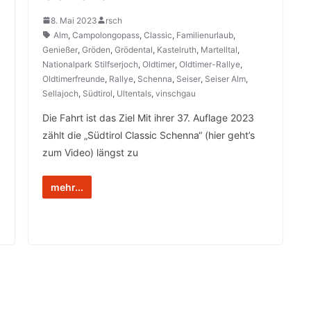
8. Mai 2023
rsch
Alm
,
Campolongopass
,
Classic
,
Familienurlaub
,
Genießer
,
Gröden
,
Grödental
,
Kastelruth
,
Martelltal
,
Nationalpark Stilfserjoch
,
Oldtimer
,
Oldtimer-Rallye
,
Oldtimerfreunde
,
Rallye
,
Schenna
,
Seiser
,
Seiser Alm
,
Sellajoch
,
Südtirol
,
Ultentals
,
vinschgau
Die Fahrt ist das Ziel Mit ihrer 37. Auflage 2023
zählt die „Südtirol Classic Schenna“ (hier geht’s
zum Video) längst zu
mehr...