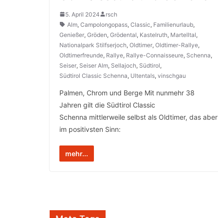
5. April 2024
rsch
Alm
,
Campolongopass
,
Classic
,
Familienurlaub
,
Genießer
,
Gröden
,
Grödental
,
Kastelruth
,
Martelltal
,
Nationalpark Stilfserjoch
,
Oldtimer
,
Oldtimer-Rallye
,
Oldtimerfreunde
,
Rallye
,
Rallye-Connaisseure
,
Schenna
,
Seiser
,
Seiser Alm
,
Sellajoch
,
Südtirol
,
Südtirol Classic Schenna
,
Ultentals
,
vinschgau
Palmen, Chrom und Berge Mit nunmehr 38
Jahren gilt die Südtirol Classic
Schenna mittlerweile selbst als Oldtimer, das aber
im positivsten Sinn:
mehr...