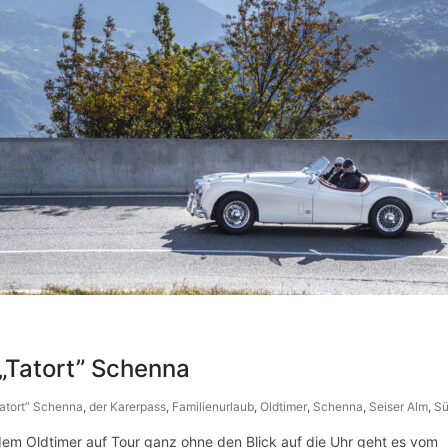
„Tatort” Schenna
atort” Schenna
,
der Karerpass
,
Familienurlaub
,
Oldtimer
,
Schenna
,
Seiser Alm
,
Sü
dem Oldtimer auf Tour ganz ohne den Blick auf die Uhr geht es vom